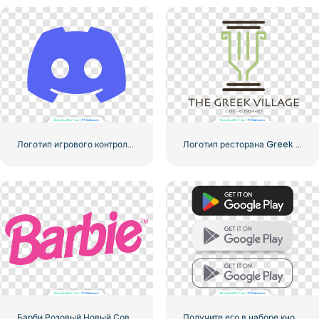
Логотип игрового контроллера Blue Gaming Controller Face – Загрузите бесплатное изображение PNG
Логотип ресторана Greek Village Cafe – Бесплатная загрузка PNG
Барби Розовый Новый Современный Логотип
Получите его в наборе кнопок Google Play