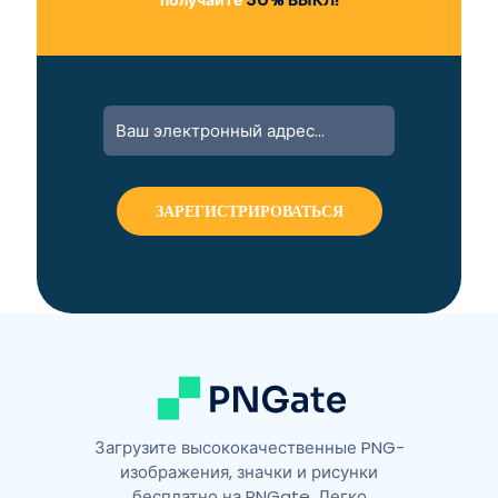
получайте
30% ВЫКЛ!
A
l
t
e
r
n
a
t
i
v
e
:
Загрузите высококачественные PNG-
изображения, значки и рисунки
бесплатно на PNGate. Легко