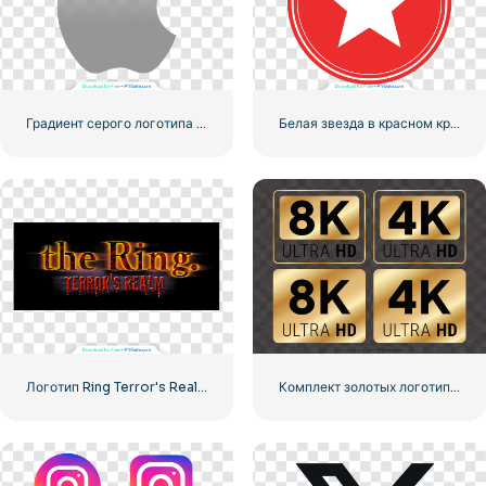
Градиент серого логотипа Apple
Белая звезда в красном круге
Логотип Ring Terror's Realm Black Square – Бесплатная загрузка PNG
Комплект золотых логотипов 8k и 4k Ultra HD