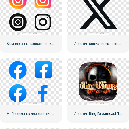
Комплект пользовательского интерфейса и пользовательского интерфейса для логотипов Instagram
Логотип социальных сетей Dark Letter X 2025: бесплатная загрузка PNG
Набор иконок для логотипа Facebook
Логотип Ring Dreamcast Terrors Realm Square Rounded – Бесплатная загрузка PNG