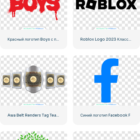
Красный логотип Boys с полосами крови
Roblox Logo 2023 Классический Черный горизонтальный
Awa Belt Renders Tag Team PNG – Бесплатная загрузка PNG для ваших проектов
Синий логотип Facebook F