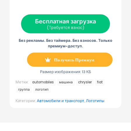
а
а
а
а
а
Х
Ф
П
Э
Т
(
е
и
л
е
Т
й
н
е
л
Бесплатная загрузка
в
с
т
к
е
и
б
е
т
г
(Требуется взнос)
т
у
р
р
р
т
к
е
о
а
е
с
н
м
Без рекламы. Без таймера. Без взносов. Только
р
т
н
м
)
а
а
премиум-доступ.
я
п
о
Получить Премиум
ч
т
а
Размер изображения: 13 КБ
Метки:
automobiles
машина
chrysler
fiat
группа
логотип
Категории:
Автомобили и транспорт
,
Логотипы