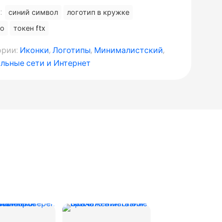
:
синий символ
логотип в кружке
то
токен ftx
ории:
Иконки
,
Логотипы
,
Минималистский
,
льные сети и Интернет