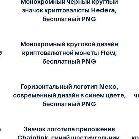
Монохромный черный круглый
значок криптовалюты Hedera,
бесплатный PNG
Монохромный круговой дизайн
G
криптовалютной монеты Flow,
бесплатный PNG
Горизонтальный логотип Nexo,
G
современный дизайн в синем цвете,
ч
бесплатный PNG
m
Значок логотипа приложения
Chainlink, синий шестиугольник,
кр