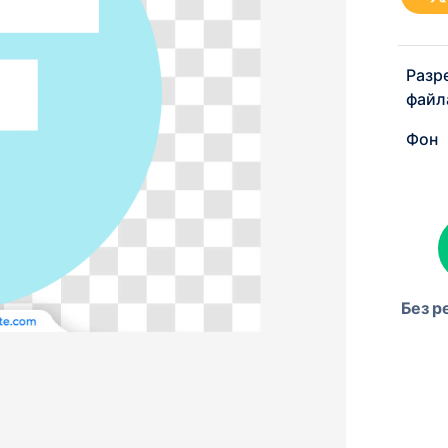
Разр
файл
Фон
Без р