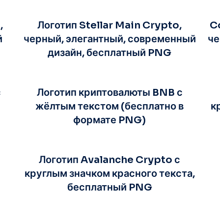
,
Логотип Stellar Main Crypto,
C
й
черный, элегантный, современный
че
дизайн, бесплатный PNG
с
Логотип криптовалюты BNB с
жёлтым текстом (бесплатно в
к
формате PNG)
Логотип Avalanche Crypto с
круглым значком красного текста,
бесплатный PNG