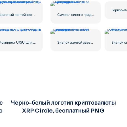
Красный контейнер для перевозки грузов по морю
Символ синего градиента Instagram
Комплект UX/UI для звездного рейтинга
Значок желтой звезды с закругленными углами
с
Черно-белый логотип криптовалюты
о
XRP Circle, бесплатный PNG