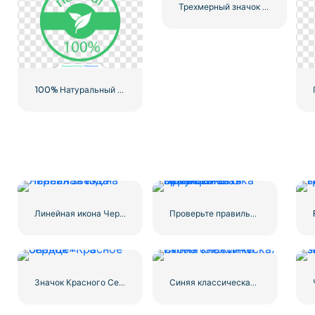
Трехмерный значок красного сердца с тенью
100% Натуральный зеленый значок в кружке
Линейная икона Черная звезда
Проверьте правильность округленного зеленого значка
Значок Красного Сердца – 3
Синяя классическая икона снежинки