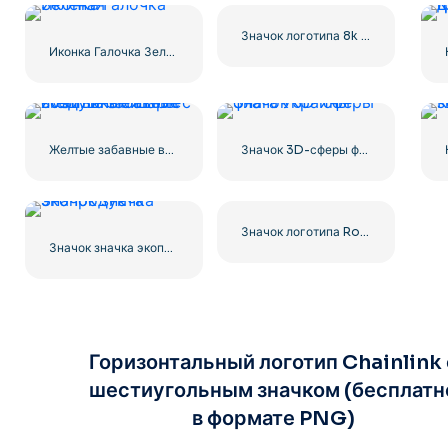
Значок логотипа 8k Ultra HD черный монохромный
Иконка Галочка Зеленая
Желтые забавные воздушные шары с смайликами Love
Значок 3D-сферы флага Украины
Значок логотипа Roblox
Значок значка экопродукта
Горизонтальный логотип Chainlink 
шестиугольным значком (бесплатн
в формате PNG)