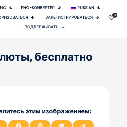
PNG
PNG-КОНВЕРТЕР
RUSSIAN
0
ОРИЗОВАТЬСЯ
ЗАРЕГИСТРИРОВАТЬСЯ
ПОДДЕРЖИВАТЬ
алюты, бесплатно
елитесь этим изображением:
П
П
П
П
П