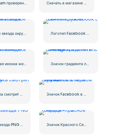
Instagram проверен галочкой с закругленными краями синего цвета
Скачать в магазине приложений Linear Button
Желтая звезда округлый значок
Логотип Facebook в синем кружке
Округлая иконка желтой звезды
Значок градиента линейного логотипа Instagram
Дуло танка смотрит в камеру
Значок Facebook в черном кружке
Желтая звезда PNG значок
Значок Красного Сердца – 2