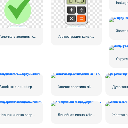
Галочка в зеленом кружке
Иллюстрация калькулятора с цифрами 0-1-2-3
Facebook синий градиент округлый значок
Значок логотипа 4k Ultra HD черный монохромный
Черная кнопка загрузки с красным значком знака
Линейная икона «Черное сердце» — 1