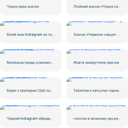
Чорна зірка значок
Лінійний значок «Чорне серце» – 2
Білий знак Instagram на чорному колі
Значок «Червоне серце» – 2
Маленька панда усміхнене обличчя значок
Жовта заокруглена зірочка
Борат з прапором США посміхається
Таблетки в капсулах чорний значок
Чорний Instagram обведений логотип
галочка в зеленому кружечку