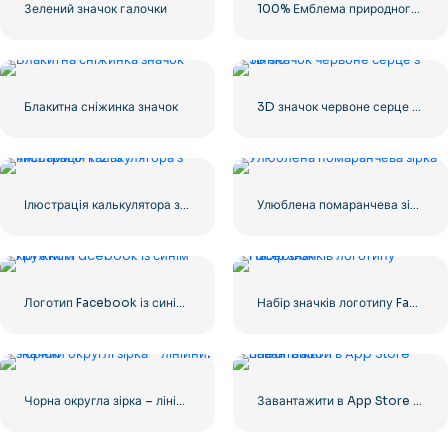
Зелений значок галочки
100% Емблема природного зеленого кольору
Блакитна сніжинка значок
3D значок червоне серце з тінню
Ілюстрація калькулятора з числами 0-1-2-3
Улюблена помаранчева зірка
Логотип Facebook із синім кружком
Набір значків логотипу Facebook
Чорна округла зірка – лінійний значок
Завантажити в App Store Linear Button