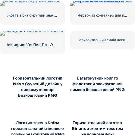
Жовта зірка округлий значок
Червоний контейнер для перевезення вантажів морем
Горизонтальний синій логотип Facebook
Instagram Verified Tick Official
Горизонтальний логотип
Багатокутник крипто
Nexo Сучасний дизайн у
фіолетовий заокруглений
синьому кольорі
символ безкоштовний PNG
Безкоштовний PNG
Логотип токена Shiba
Горизонтальний логотип
горизонтальний із іконкою
Binance жовтим текстом
собаки безкоштовний PNG
на чорному фоні