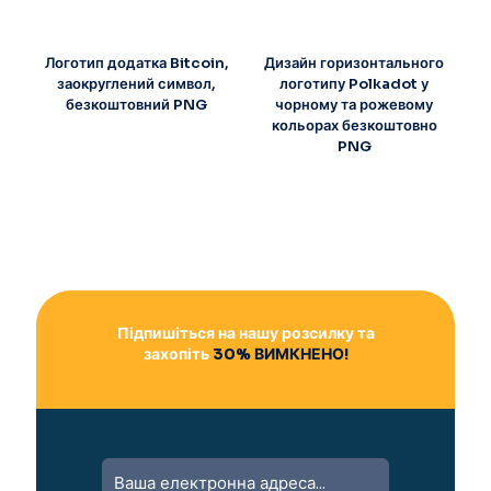
Логотип додатка Bitcoin,
Дизайн горизонтального
заокруглений символ,
логотипу Polkadot у
безкоштовний PNG
чорному та рожевому
кольорах безкоштовно
PNG
Підпишіться на нашу розсилку та
захопіть
30% ВИМКНЕНО!
A
l