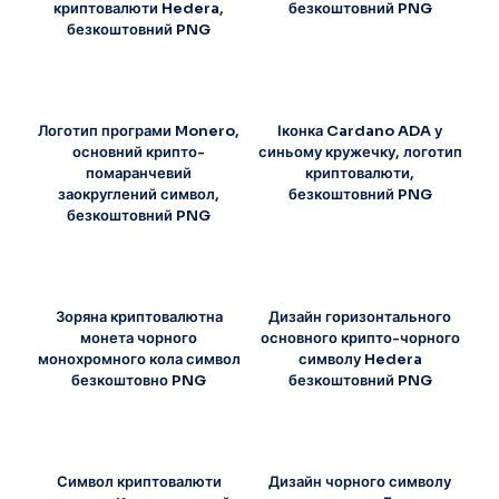
криптовалюти Hedera,
безкоштовний PNG
безкоштовний PNG
Логотип програми Monero,
Іконка Cardano ADA у
основний крипто-
синьому кружечку, логотип
помаранчевий
криптовалюти,
заокруглений символ,
безкоштовний PNG
безкоштовний PNG
Зоряна криптовалютна
Дизайн горизонтального
монета чорного
основного крипто-чорного
монохромного кола символ
символу Hedera
безкоштовно PNG
безкоштовний PNG
Символ криптовалюти
Дизайн чорного символу