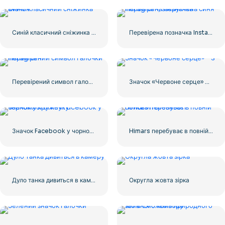
Синій класичний сніжинка значок
Перевірена позначка Instagram, закруглена синя
Перевірений символ галочки Instagram
Значок «Червоне серце» – 3
Значок Facebook у чорному кружечку
Himars перебуває в повній бойовій готовності
Дуло танка дивиться в камеру
Округла жовта зірка