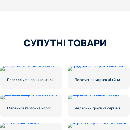
СУПУТНІ ТОВАРИ
Парасолька чорний значок
Логотип Instagram лінійний градієнт
Маленька картонна коробка для доставки
Червоний градієнт серце значок