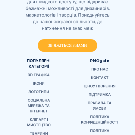
для швидкого доступу, що відкриває
безмежні можливості для дизайнерів,
маркетологів і творців. Приєднуйтесь
до нашої яскравої спільноти, де
натхнення не знає меж
ЗВ'ЯЖІТЬСЯ З НАМИ
ПОПУЛЯРНІ
PNGgate
КАТЕГОРІЇ
ПРО НАС
3D ГРАФІКА
КОНТАКТ
ІКОНИ
ЦІНОУТВОРЕННЯ
ЛОГОТИПИ
ПІДТРИМКА
СОЦІАЛЬНА
ПРАВИЛА ТА
МЕРЕЖА ТА
УМОВИ
ІНТЕРНЕТ
ПОЛІТИКА
КЛІПАРТ І
КОНФІДЕНЦІЙНОСТІ
МИСТЕЦТВО
ПОЛІТИКА
ТВАРИНИ