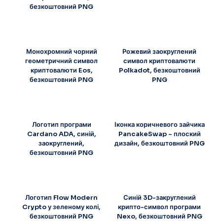
безкоштовний PNG
Монохромний чорний
Рожевий заокруглений
геометричний символ
символ криптовалюти
криптовалюти Eos,
Polkadot, безкоштовний
безкоштовний PNG
PNG
Логотип програми
Іконка коричневого зайчика
Cardano ADA, синій,
PancakeSwap – плоский
заокруглений,
дизайн, безкоштовний PNG
безкоштовний PNG
Логотип Flow Modern
Синій 3D-закруглений
Crypto у зеленому колі,
крипто-символ програми
безкоштовний PNG
Nexo, безкоштовний PNG