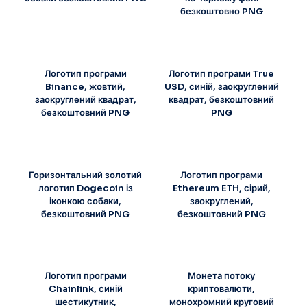
безкоштовно PNG
Логотип програми
Логотип програми True
Binance, жовтий,
USD, синій, заокруглений
заокруглений квадрат,
квадрат, безкоштовний
безкоштовний PNG
PNG
Горизонтальний золотий
Логотип програми
логотип Dogecoin із
Ethereum ETH, сірий,
іконкою собаки,
заокруглений,
безкоштовний PNG
безкоштовний PNG
Логотип програми
Монета потоку
Chainlink, синій
криптовалюти,
шестикутник,
монохромний круговий