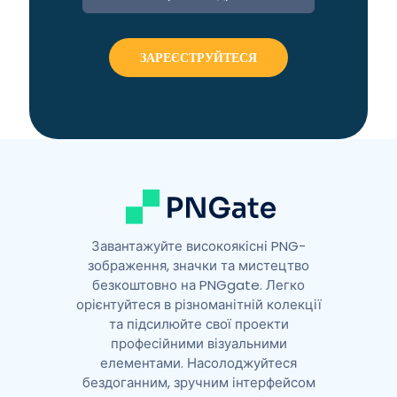
t
e
r
n
a
t
i
v
e
:
Завантажуйте високоякісні PNG-
зображення, значки та мистецтво
безкоштовно на PNGgate. Легко
орієнтуйтеся в різноманітній колекції
та підсилюйте свої проекти
професійними візуальними
елементами. Насолоджуйтеся
бездоганним, зручним інтерфейсом