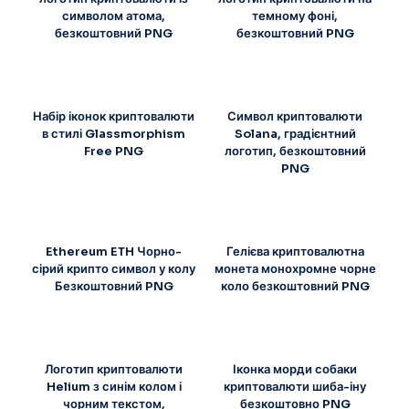
символом атома,
темному фоні,
безкоштовний PNG
безкоштовний PNG
Набір іконок криптовалюти
Символ криптовалюти
в стилі Glassmorphism
Solana, градієнтний
Free PNG
логотип, безкоштовний
PNG
Ethereum ETH Чорно-
Гелієва криптовалютна
сірий крипто символ у колу
монета монохромне чорне
Безкоштовний PNG
коло безкоштовний PNG
Логотип криптовалюти
Іконка морди собаки
Helium з синім колом і
криптовалюти шиба-іну
чорним текстом,
безкоштовно PNG