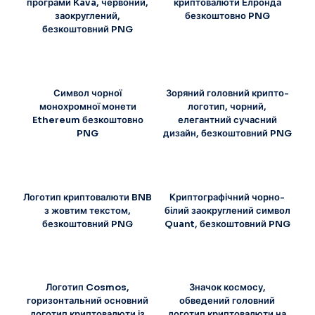
програми Kava, червоний,
криптовалюти Елронда
заокруглений,
безкоштовно PNG
безкоштовний PNG
Символ чорної
Зоряний головний крипто-
монохромної монети
логотип, чорний,
Ethereum безкоштовно
елегантний сучасний
PNG
дизайн, безкоштовний PNG
Логотип криптовалюти BNB
Криптографічний чорно-
з жовтим текстом,
білий заокруглений символ
безкоштовний PNG
Quant, безкоштовний PNG
Логотип Cosmos,
Значок космосу,
горизонтальний основний
обведений головний
логотип криптовалюти із
логотип криптовалюти на