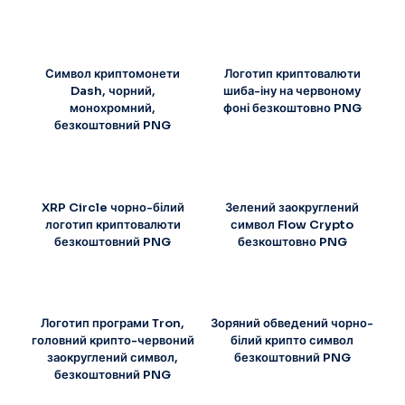
Символ криптомонети
Логотип криптовалюти
Dash, чорний,
шиба-іну на червоному
монохромний,
фоні безкоштовно PNG
безкоштовний PNG
XRP Circle чорно-білий
Зелений заокруглений
логотип криптовалюти
символ Flow Crypto
безкоштовний PNG
безкоштовно PNG
Логотип програми Tron,
Зоряний обведений чорно-
головний крипто-червоний
білий крипто символ
заокруглений символ,
безкоштовний PNG
безкоштовний PNG