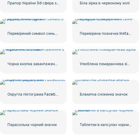
Прапор України 3d сфера значок
Біла зірка в червоному колі
Перевірений символ синього градієнта Instagram
Перевірена позначка Instagram, закруглена синя
Чорна кнопка завантаження з червоним знаком
Улюблена помаранчева зірка
Округла піктограма Facebook із синім градієнтом
Блакитна сніжинка значок
Парасолька чорний значок
Таблетки в капсулах чорний значок