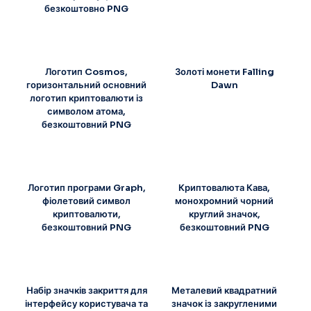
безкоштовно PNG
Логотип Cosmos,
Золоті монети Falling
горизонтальний основний
Dawn
логотип криптовалюти із
символом атома,
безкоштовний PNG
Логотип програми Graph,
Криптовалюта Кава,
фіолетовий символ
монохромний чорний
криптовалюти,
круглий значок,
безкоштовний PNG
безкоштовний PNG
Набір значків закриття для
Металевий квадратний
інтерфейсу користувача та
значок із закругленими