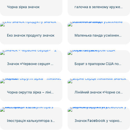
Чорна зірка значок
галочка в зеленому кружечку
Еко значок продукту значок
Маленька панда усміхнене обличчя значок
Значок «Червоне серце» – 2
Борат з прапором США посміхається
Чорна округла зірка – лінійний значок
Лінійний значок «Чорне серце» – 2
Ілюстрація калькулятора з числами 0-1-2-3
Значок Facebook у чорному кружечку