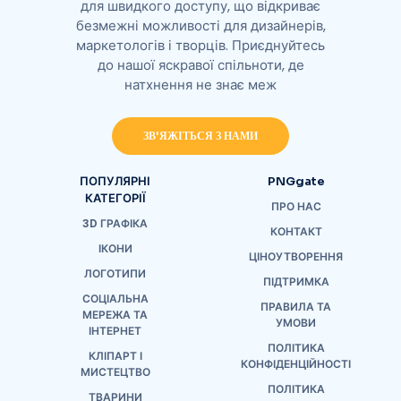
для швидкого доступу, що відкриває
безмежні можливості для дизайнерів,
маркетологів і творців. Приєднуйтесь
до нашої яскравої спільноти, де
натхнення не знає меж
ЗВ'ЯЖІТЬСЯ З НАМИ
ПОПУЛЯРНІ
PNGgate
КАТЕГОРІЇ
ПРО НАС
3D ГРАФІКА
КОНТАКТ
ІКОНИ
ЦІНОУТВОРЕННЯ
ЛОГОТИПИ
ПІДТРИМКА
СОЦІАЛЬНА
ПРАВИЛА ТА
МЕРЕЖА ТА
УМОВИ
ІНТЕРНЕТ
ПОЛІТИКА
КЛІПАРТ І
КОНФІДЕНЦІЙНОСТІ
МИСТЕЦТВО
ПОЛІТИКА
ТВАРИНИ