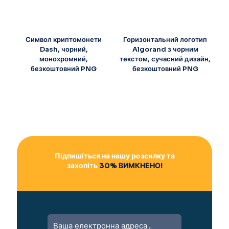
Символ криптомонети
Горизонтальний логотип
Dash, чорний,
Algorand з чорним
монохромний,
текстом, сучасний дизайн,
безкоштовний PNG
безкоштовний PNG
Підпишіться на нашу розсилку та
захопіть
30% ВИМКНЕНО!