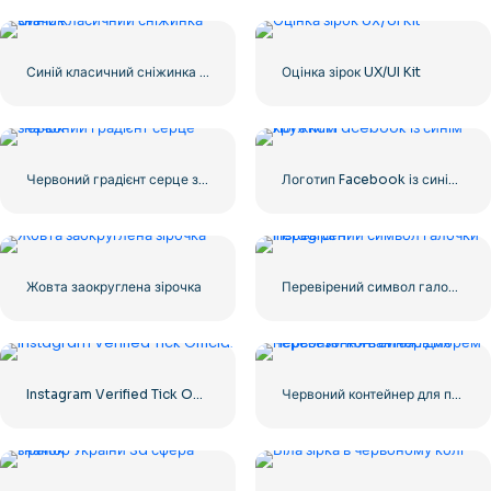
Синій класичний сніжинка значок
Оцінка зірок UX/UI Kit
Червоний градієнт серце значок
Логотип Facebook із синім кружком
Жовта заокруглена зірочка
Перевірений символ галочки Instagram
Instagram Verified Tick Official
Червоний контейнер для перевезення вантажів морем