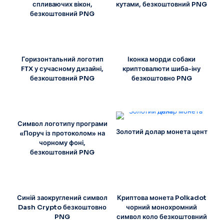
спливаючих вікон,
кутами, безкоштовний PNG
безкоштовний PNG
Горизонтальний логотип
Іконка морди собаки
FTX у сучасному дизайні,
криптовалюти шиба-іну
безкоштовний PNG
безкоштовно PNG
Символ логотипу програми
Золотий долар монета цент
«Поруч із протоколом» на
чорному фоні,
безкоштовний PNG
Синій заокруглений символ
Криптова монета Polkadot
Dash Crypto безкоштовно
чорний монохромний
PNG
символ коло безкоштовний