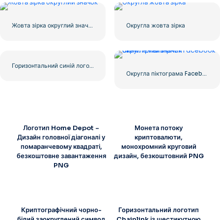
Жовта зірка округлий значок
Округла жовта зірка
Горизонтальний синій логотип Facebook
Округла піктограма Facebook із синім градієнтом
Логотип Home Depot –
Монета потоку
Дизайн головної діагоналі у
криптовалюти,
помаранчевому квадраті,
монохромний круговий
безкоштовне завантаження
дизайн, безкоштовний PNG
PNG
Криптографічний чорно-
Горизонтальний логотип
білий заокруглений символ
Chainlink із шестикутною