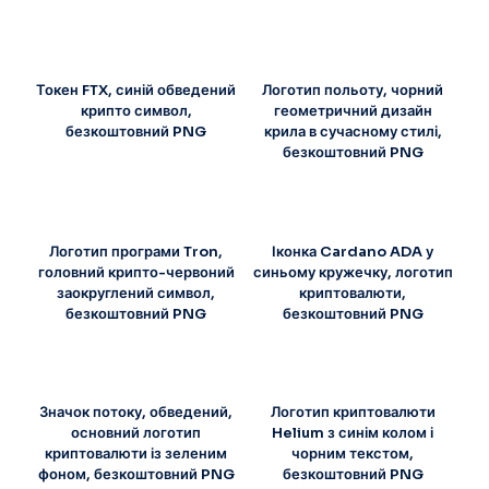
Токен FTX, синій обведений
Логотип польоту, чорний
крипто символ,
геометричний дизайн
безкоштовний PNG
крила в сучасному стилі,
безкоштовний PNG
Логотип програми Tron,
Іконка Cardano ADA у
головний крипто-червоний
синьому кружечку, логотип
заокруглений символ,
криптовалюти,
безкоштовний PNG
безкоштовний PNG
Значок потоку, обведений,
Логотип криптовалюти
основний логотип
Helium з синім колом і
криптовалюти із зеленим
чорним текстом,
фоном, безкоштовний PNG
безкоштовний PNG