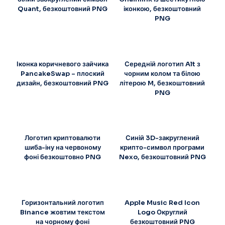
Quant, безкоштовний PNG
іконкою, безкоштовний
PNG
Іконка коричневого зайчика
Середній логотип Alt з
PancakeSwap – плоский
чорним колом та білою
дизайн, безкоштовний PNG
літерою M, безкоштовний
PNG
Логотип криптовалюти
Синій 3D-закруглений
шиба-іну на червоному
крипто-символ програми
фоні безкоштовно PNG
Nexo, безкоштовний PNG
Горизонтальний логотип
Apple Music Red Icon
Binance жовтим текстом
Logo Округлий
на чорному фоні
безкоштовний PNG