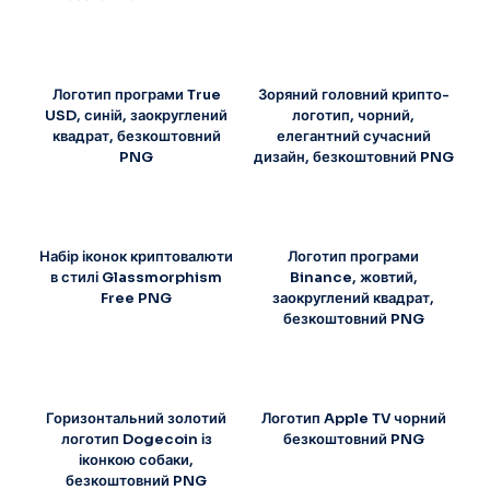
Логотип програми True
Зоряний головний крипто-
USD, синій, заокруглений
логотип, чорний,
квадрат, безкоштовний
елегантний сучасний
PNG
дизайн, безкоштовний PNG
Набір іконок криптовалюти
Логотип програми
в стилі Glassmorphism
Binance, жовтий,
Free PNG
заокруглений квадрат,
безкоштовний PNG
Горизонтальний золотий
Логотип Apple TV чорний
логотип Dogecoin із
безкоштовний PNG
іконкою собаки,
безкоштовний PNG