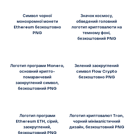
Символ чорної
Значок космосу,
монохромної монети
обведений головний
Ethereum безкоштовно
логотип криптовалюти на
PNG
темному фоні,
безкоштовний PNG
Логотип програми Monero,
Зелений заокруглений
основний крипто-
символ Flow Crypto
помаранчевий
безкоштовно PNG
заокруглений символ,
безкоштовний PNG
Логотип програми
Логотип криптовалют Tron,
Ethereum ETH, сірий,
чорний мінімалістичний
заокруглений,
дизайн, безкоштовний PNG
безкоштовний PNG