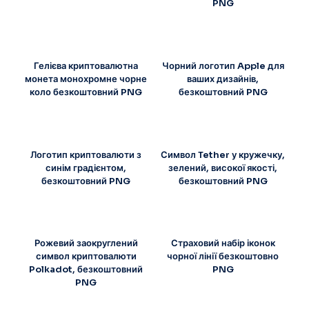
PNG
Гелієва криптовалютна
Чорний логотип Apple для
монета монохромне чорне
ваших дизайнів,
коло безкоштовний PNG
безкоштовний PNG
Логотип криптовалюти з
Символ Tether у кружечку,
синім градієнтом,
зелений, високої якості,
безкоштовний PNG
безкоштовний PNG
Рожевий заокруглений
Страховий набір іконок
символ криптовалюти
чорної лінії безкоштовно
Polkadot, безкоштовний
PNG
PNG