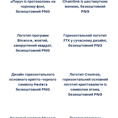
«Поруч із протоколом» на
Chainlink із шестикутною
чорному фоні,
іконкою, безкоштовний
безкоштовний PNG
PNG
Логотип програми
Горизонтальний логотип
Binance, жовтий,
FTX у сучасному дизайні,
заокруглений квадрат,
безкоштовний PNG
безкоштовний PNG
Дизайн горизонтального
Логотип Cosmos,
основного крипто-чорного
горизонтальний основний
символу Hedera
логотип криптовалюти із
безкоштовний PNG
символом атома,
безкоштовний PNG