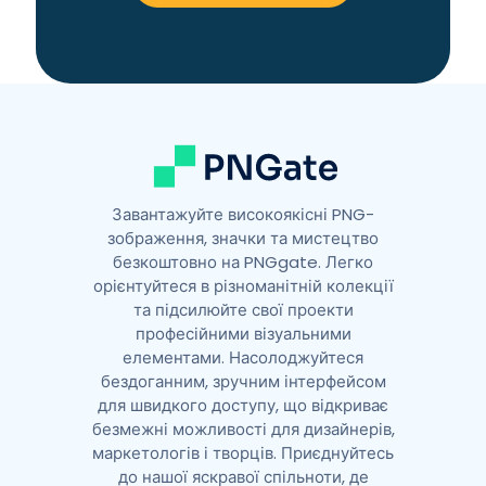
a
t
i
v
e
:
Завантажуйте високоякісні PNG-
зображення, значки та мистецтво
безкоштовно на PNGgate. Легко
орієнтуйтеся в різноманітній колекції
та підсилюйте свої проекти
професійними візуальними
елементами. Насолоджуйтеся
бездоганним, зручним інтерфейсом
для швидкого доступу, що відкриває
безмежні можливості для дизайнерів,
маркетологів і творців. Приєднуйтесь
до нашої яскравої спільноти, де