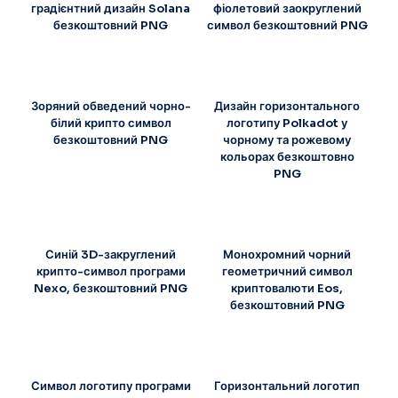
градієнтний дизайн Solana
фіолетовий заокруглений
безкоштовний PNG
символ безкоштовний PNG
Зоряний обведений чорно-
Дизайн горизонтального
білий крипто символ
логотипу Polkadot у
безкоштовний PNG
чорному та рожевому
кольорах безкоштовно
PNG
Синій 3D-закруглений
Монохромний чорний
крипто-символ програми
геометричний символ
Nexo, безкоштовний PNG
криптовалюти Eos,
безкоштовний PNG
Символ логотипу програми
Горизонтальний логотип