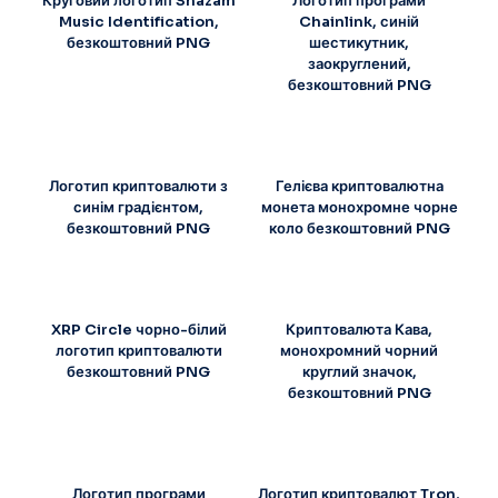
Круговий логотип Shazam
Логотип програми
Music Identification,
Chainlink, синій
безкоштовний PNG
шестикутник,
заокруглений,
безкоштовний PNG
Логотип криптовалюти з
Гелієва криптовалютна
синім градієнтом,
монета монохромне чорне
безкоштовний PNG
коло безкоштовний PNG
XRP Circle чорно-білий
Криптовалюта Кава,
логотип криптовалюти
монохромний чорний
безкоштовний PNG
круглий значок,
безкоштовний PNG
Логотип програми
Логотип криптовалют Tron,