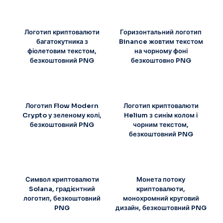
Логотип криптовалюти
Горизонтальний логотип
багатокутника з
Binance жовтим текстом
фіолетовим текстом,
на чорному фоні
безкоштовний PNG
безкоштовно PNG
Логотип Flow Modern
Логотип криптовалюти
Crypto у зеленому колі,
Helium з синім колом і
безкоштовний PNG
чорним текстом,
безкоштовний PNG
Символ криптовалюти
Монета потоку
Solana, градієнтний
криптовалюти,
логотип, безкоштовний
монохромний круговий
PNG
дизайн, безкоштовний PNG