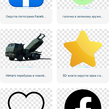
Округла піктограма Facebook із синім градієнтом
галочка в зеленому кружечку
Himars перебуває в повній бойовій готовності
3D жовта округла зірка з відблисками