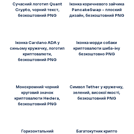
Сучасний логотип Quant
Іконка коричневого зайчика
Crypto, чорний текст,
PancakeSwap – плоский
безкоштовний PNG
дизайн, безкоштовний PNG
Іконка Cardano ADA у
Іконка морди собаки
синьому кружечку, логотип
криптовалюти шиба-іну
криптовалюти,
безкоштовно PNG
безкоштовний PNG
Монохромний чорний
Символ Tether у кружечку,
круговий значок
зелений, високої якості,
криптовалюти Hedera,
безкоштовний PNG
безкоштовний PNG
Горизонтальний
Багатокутник крипто