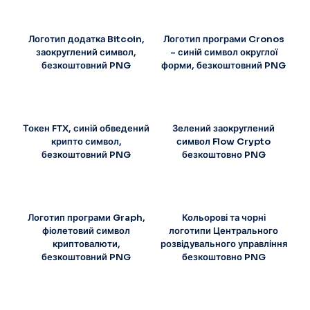
Логотип додатка Bitcoin,
Логотип програми Cronos
заокруглений символ,
– синій символ округлої
безкоштовний PNG
форми, безкоштовний PNG
Токен FTX, синій обведений
Зелений заокруглений
крипто символ,
символ Flow Crypto
безкоштовний PNG
безкоштовно PNG
Логотип програми Graph,
Кольорові та чорні
фіолетовий символ
логотипи Центрального
криптовалюти,
розвідувального управління
безкоштовний PNG
безкоштовно PNG