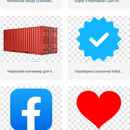
Маленька панда усміхнене обличчя значок
Борат з прапором США посміхається
Червоний контейнер для перевезення вантажів морем
Перевірена позначка Instagram, закруглена синя