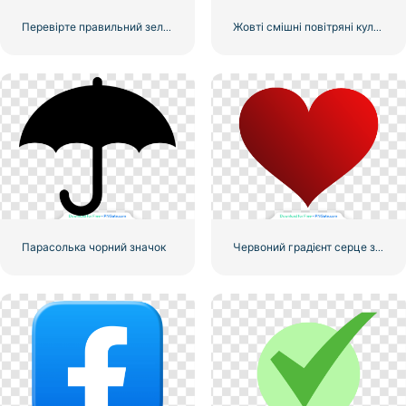
Перевірте правильний зелений значок, округлений
Жовті смішні повітряні кульки Emoji
Парасолька чорний значок
Червоний градієнт серце значок