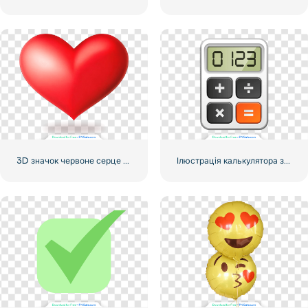
3D значок червоне серце з тінню
Ілюстрація калькулятора з числами 0-1-2-3