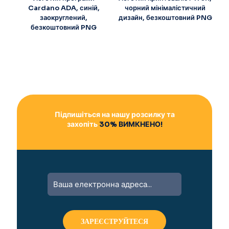
Cardano ADA, синій,
чорний мінімалістичний
заокруглений,
дизайн, безкоштовний PNG
безкоштовний PNG
Підпишіться на нашу розсилку та
захопіть
30% ВИМКНЕНО!
A
l
t
e
r
n