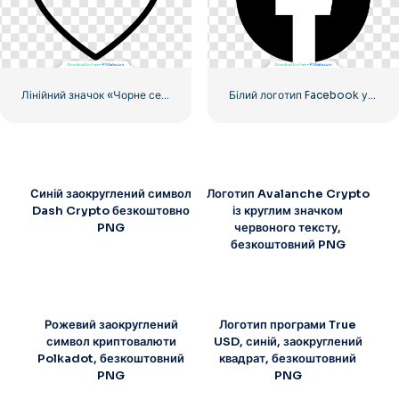
Лінійний значок «Чорне серце» – 2
Білий логотип Facebook у чорному колі
Синій заокруглений символ
Логотип Avalanche Crypto
Dash Crypto безкоштовно
із круглим значком
PNG
червоного тексту,
безкоштовний PNG
Рожевий заокруглений
Логотип програми True
символ криптовалюти
USD, синій, заокруглений
Polkadot, безкоштовний
квадрат, безкоштовний
PNG
PNG