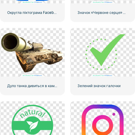
Округла піктограма Facebook із синім градієнтом
Значок «Червоне серце» – 2
Дуло танка дивиться в камеру
Зелений значок галочки