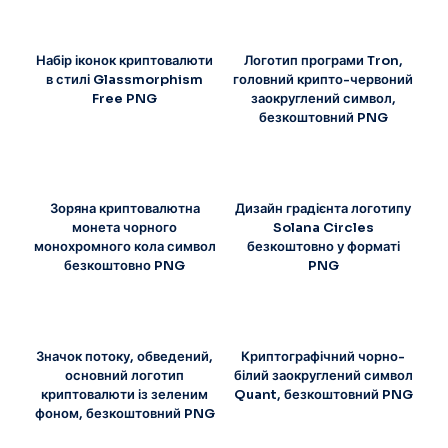
Набір іконок криптовалюти
Логотип програми Tron,
в стилі Glassmorphism
головний крипто-червоний
Free PNG
заокруглений символ,
безкоштовний PNG
Зоряна криптовалютна
Дизайн градієнта логотипу
монета чорного
Solana Circles
монохромного кола символ
безкоштовно у форматі
безкоштовно PNG
PNG
Значок потоку, обведений,
Криптографічний чорно-
основний логотип
білий заокруглений символ
криптовалюти із зеленим
Quant, безкоштовний PNG
фоном, безкоштовний PNG