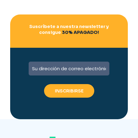
Suscríbete a nuestra newsletter y
consigue
30% APAGADO!
A
l
t
e
r
n
a
t
i
v
e
: