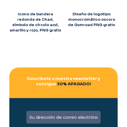
Icono de bandera
Diseño de logotipo
redonda de Chad,
monocromático oscuro
símbolo de círculo azul,
de Gumroad PNG gratis
amarillo y rojo, PNG gratis
Suscríbete a nuestra newsletter y
consigue
30% APAGADO!
A
l
t