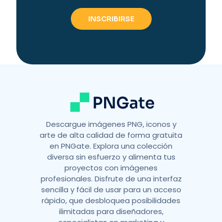
e
r
n
a
t
i
v
e
:
Descargue imágenes PNG, iconos y
arte de alta calidad de forma gratuita
en PNGate. Explora una colección
diversa sin esfuerzo y alimenta tus
proyectos con imágenes
profesionales. Disfrute de una interfaz
sencilla y fácil de usar para un acceso
rápido, que desbloquea posibilidades
ilimitadas para diseñadores,