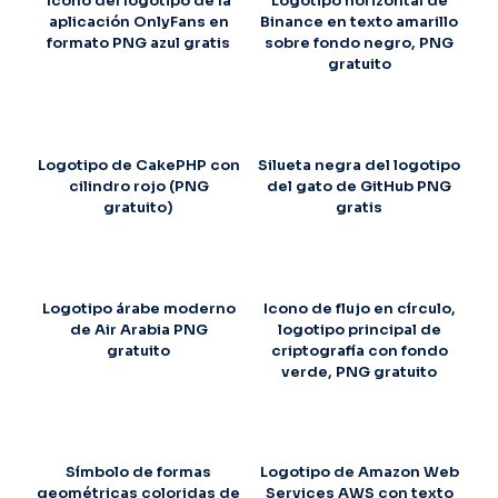
Icono del logotipo de la
Logotipo horizontal de
aplicación OnlyFans en
Binance en texto amarillo
formato PNG azul gratis
sobre fondo negro, PNG
gratuito
Logotipo de CakePHP con
Silueta negra del logotipo
cilindro rojo (PNG
del gato de GitHub PNG
gratuito)
gratis
Logotipo árabe moderno
Icono de flujo en círculo,
de Air Arabia PNG
logotipo principal de
gratuito
criptografía con fondo
verde, PNG gratuito
Símbolo de formas
Logotipo de Amazon Web
geométricas coloridas de
Services AWS con texto