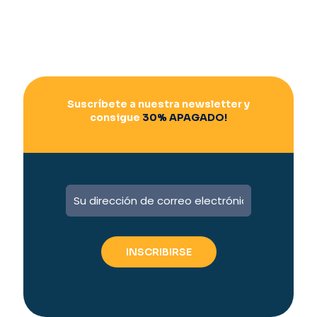
Suscríbete a nuestra newsletter y
consigue
30% APAGADO!
A
l
t
e
r
n
a
t
i
v