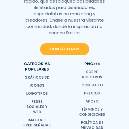
rápido, que desbloquea posibilidades
ilimitadas para diseñadores,
especialistas en marketing y
creadores. Únase a nuestra vibrante
comunidad, donde la inspiración no
conoce límites
CONTÁCTENOS
CATEGORÍAS
PNGate
POPULARES
SOBRE
NOSOTROS
GRÁFICOS 3D
CONTACTO
ICONOS
PRECIOS
LOGOTIPOS
APOYO
REDES
SOCIALES Y
TÉRMINOS Y
WEB
CONDICIONES
IMÁGENES
POLÍTICA DE
PREDISEÑADAS
PRIVACIDAD