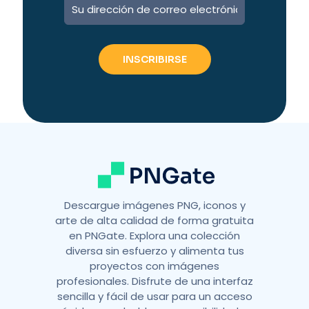
A
l
t
e
r
n
a
t
i
v
e
:
Descargue imágenes PNG, iconos y
arte de alta calidad de forma gratuita
en PNGate. Explora una colección
diversa sin esfuerzo y alimenta tus
proyectos con imágenes
profesionales. Disfrute de una interfaz
sencilla y fácil de usar para un acceso