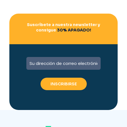
Suscríbete a nuestra newsletter y
consigue
30% APAGADO!
A
l
t
e
r
n
a
t
i
v
e
: