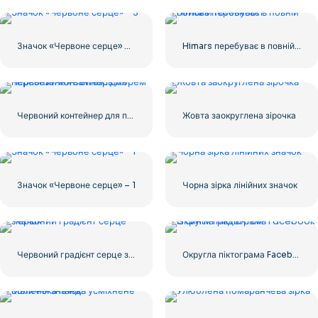
Значок «Червоне серце» – 3
Himars перебуває в повній бойовій готовності
Червоний контейнер для перевезення вантажів морем
Жовта заокруглена зірочка
Значок «Червоне серце» – 1
Чорна зірка лінійних значок
Червоний градієнт серце значок
Округла піктограма Facebook із синім градієнтом