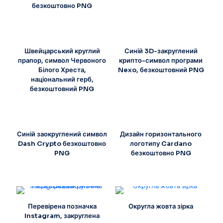
безкоштовно PNG
Швейцарський круглий
Синій 3D-закруглений
прапор, символ Червоного
крипто-символ програми
Білого Хреста,
Nexo, безкоштовний PNG
національний герб,
безкоштовний PNG
Синій заокруглений символ
Дизайн горизонтального
Dash Crypto безкоштовно
логотипу Cardano
PNG
безкоштовно PNG
Перевірена позначка
Округла жовта зірка
Instagram, закруглена