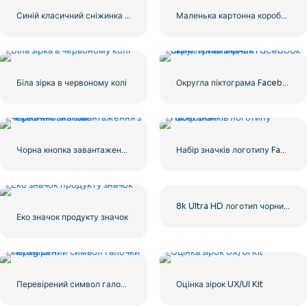
Синій класичний сніжинка значок
Маленька картонна коробка для доставки
Біла зірка в червоному колі
Округла піктограма Facebook із синім градієнтом
Чорна кнопка завантаження з червоним знаком
Набір значків логотипу Facebook
8k Ultra HD логотип чорний монохромний
Еко значок продукту значок
Перевірений символ галочки Instagram
Оцінка зірок UX/UI Kit