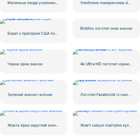
Маленька панда усміхнене обличчя значок
Улюблена помаранчева зірка
Roblox логотип знак значок
Борат з прапором США посміхається
Чорна зірка значок
4k Ultra HD логотип чорний монохромний
Зелений значок галочки
Логотип Facebook із синім кружком
Жовта зірка округлий значок
Жовті смішні повітряні кульки Emoji