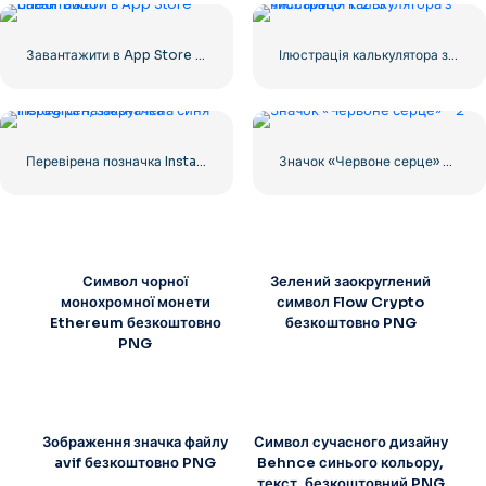
Завантажити в App Store Linear Button
Ілюстрація калькулятора з числами 0-1-2-3
Перевірена позначка Instagram, закруглена синя
Значок «Червоне серце» – 2
Символ чорної
Зелений заокруглений
монохромної монети
символ Flow Crypto
Ethereum безкоштовно
безкоштовно PNG
PNG
Зображення значка файлу
Символ сучасного дизайну
avif безкоштовно PNG
Behnce синього кольору,
текст, безкоштовний PNG