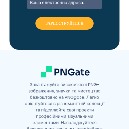
l
t
e
r
n
a
t
i
v
e
:
Завантажуйте високоякісні PNG-
зображення, значки та мистецтво
безкоштовно на PNGgate. Легко
орієнтуйтеся в різноманітній колекції
та підсилюйте свої проекти
професійними візуальними
елементами. Насолоджуйтеся
бездоганним, зручним інтерфейсом