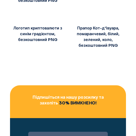
безкоштовний PNG
Логотип криптовалюти з
Прапор Кот-д'Івуара,
синім градієнтом,
помаранчевий, білий,
безкоштовний PNG
зелений, коло,
безкоштовний PNG
Підпишіться на нашу розсилку та
захопіть
30% ВИМКНЕНО!
A