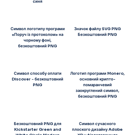
синя
Символ логотипу програми
Значок файлу SVG PNG
«Поруч із протоколом» на
Безкоштовний PNG
чорному фоні,
безкоштовний PNG
Символ способу оплати
Логотип програми Monero,
Discover - безкоштовний
основний крипто-
PNG
помаранчевий
заокруглений символ,
безкоштовний PNG
Безкоштовний PNG для
Символ сучасного
Kickstarter Green and
плоского дизайну Adobe