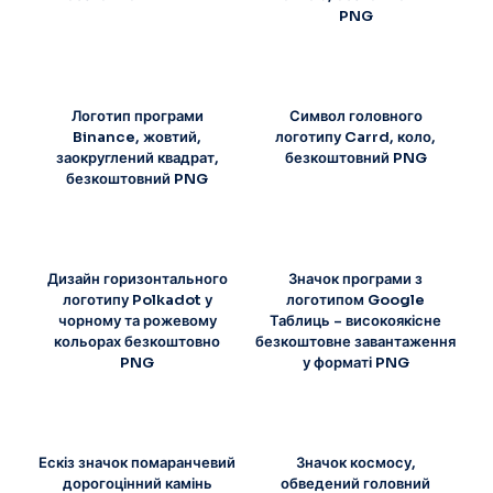
PNG
Логотип програми
Символ головного
Binance, жовтий,
логотипу Carrd, коло,
заокруглений квадрат,
безкоштовний PNG
безкоштовний PNG
Дизайн горизонтального
Значок програми з
логотипу Polkadot у
логотипом Google
чорному та рожевому
Таблиць – високоякісне
кольорах безкоштовно
безкоштовне завантаження
PNG
у форматі PNG
Ескіз значок помаранчевий
Значок космосу,
дорогоцінний камінь
обведений головний