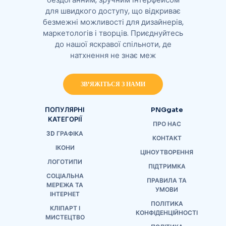
для швидкого доступу, що відкриває
безмежні можливості для дизайнерів,
маркетологів і творців. Приєднуйтесь
до нашої яскравої спільноти, де
натхнення не знає меж
ЗВ'ЯЖІТЬСЯ З НАМИ
ПОПУЛЯРНІ
PNGgate
КАТЕГОРІЇ
ПРО НАС
3D ГРАФІКА
КОНТАКТ
ІКОНИ
ЦІНОУТВОРЕННЯ
ЛОГОТИПИ
ПІДТРИМКА
СОЦІАЛЬНА
ПРАВИЛА ТА
МЕРЕЖА ТА
УМОВИ
ІНТЕРНЕТ
ПОЛІТИКА
КЛІПАРТ І
КОНФІДЕНЦІЙНОСТІ
МИСТЕЦТВО