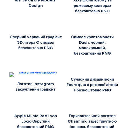
White Circle Modern
XD у фіолетовому та
Design
рожевому кольорах
безкоштовно PNG
Оперний червоний градієнт
Символ криптомонети
3D літера O символ
Dash, чорний,
безкоштовно PNG
монохромний,
безкоштовний PNG
Сучасний дизайн ікони
Логотип Instagram
Foursquare рожевої літери
закруглений градієнт
F безкоштовно PNG
Apple Music Red Icon
Горизонтальний логотип
Logo Округлий
Chainlink із шестикутною
безкоштовний PNG
іконкою, безкоштовний