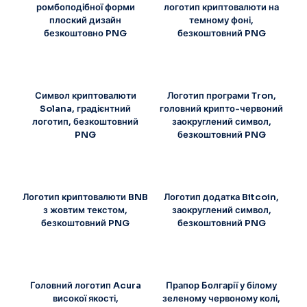
ромбоподібної форми
логотип криптовалюти на
плоский дизайн
темному фоні,
безкоштовно PNG
безкоштовний PNG
Символ криптовалюти
Логотип програми Tron,
Solana, градієнтний
головний крипто-червоний
логотип, безкоштовний
заокруглений символ,
PNG
безкоштовний PNG
Логотип криптовалюти BNB
Логотип додатка Bitcoin,
з жовтим текстом,
заокруглений символ,
безкоштовний PNG
безкоштовний PNG
Головний логотип Acura
Прапор Болгарії у білому
високої якості,
зеленому червоному колі,