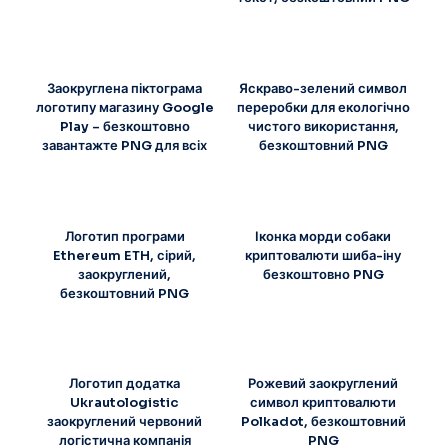
Заокруглена піктограма
Яскраво-зелений символ
логотипу магазину Google
переробки для екологічно
Play – безкоштовно
чистого використання,
завантажте PNG для всіх
безкоштовний PNG
Логотип програми
Іконка морди собаки
Ethereum ETH, сірий,
криптовалюти шиба-іну
заокруглений,
безкоштовно PNG
безкоштовний PNG
Логотип додатка
Рожевий заокруглений
Ukrautologistic
символ криптовалюти
заокруглений червоний
Polkadot, безкоштовний
логістична компанія
PNG