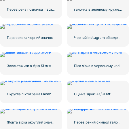
Перевірена позначка Instagram, закруглена синя
галочка в зеленому кружечку
Парасолька чорний значок
Чорний Instagram обведений логотип
Завантажити в App Store Linear Button
Біла зірка в червоному колі
Округла піктограма Facebook із синім градієнтом
Оцінка зірок UX/UI Kit
Жовта зірка округлий значок
Перевірений символ галочки Instagram