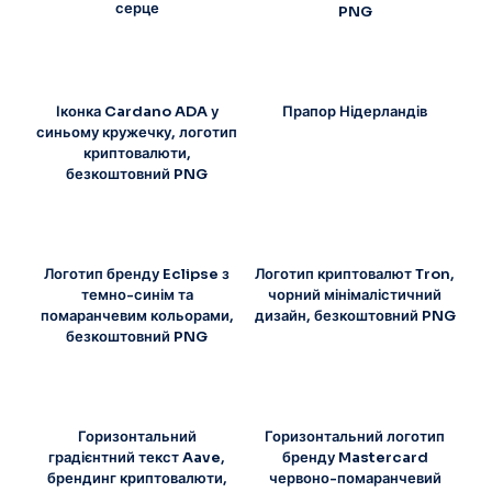
серце
PNG
Іконка Cardano ADA у
Прапор Нідерландів
синьому кружечку, логотип
криптовалюти,
безкоштовний PNG
Логотип бренду Eclipse з
Логотип криптовалют Tron,
темно-синім та
чорний мінімалістичний
помаранчевим кольорами,
дизайн, безкоштовний PNG
безкоштовний PNG
Горизонтальний
Горизонтальний логотип
градієнтний текст Aave,
бренду Mastercard
брендинг криптовалюти,
червоно-помаранчевий