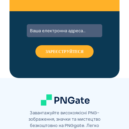
A
l
t
e
r
n
a
t
i
v
e
:
Завантажуйте високоякісні PNG-
зображення, значки та мистецтво
безкоштовно на PNGgate. Легко