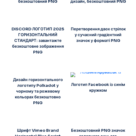
безкоштовний PNG
дизайн, безкоштовний PNG
DISCORD ЛОГОТИП 2025
Перетворення двох стрілок
ГОРИЗОНТАЛЬНИЙ
у сучасний градієнтний
СТАНДАРТ: завантажте
значок у форматі PNG
безкоштовне зображення
PNG
Дизайн горизонтального
Логотип Facebook із синім
логотипу Polkadot у
кружком
чорному та рожевому
кольорах безкоштовно
PNG
Шрифт Vimeo Brand
Безкоштовний PNG значок