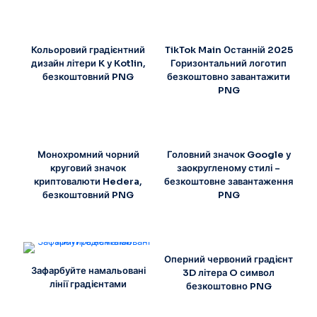
Кольоровий градієнтний
TikTok Main Останній 2025
дизайн літери K у Kotlin,
Горизонтальний логотип
безкоштовний PNG
безкоштовно завантажити
PNG
Монохромний чорний
Головний значок Google у
круговий значок
заокругленому стилі –
криптовалюти Hedera,
безкоштовне завантаження
безкоштовний PNG
PNG
Оперний червоний градієнт
Зафарбуйте намальовані
3D літера O символ
лінії градієнтами
безкоштовно PNG