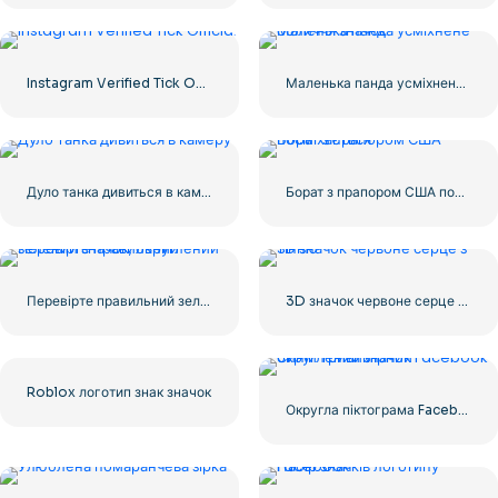
Instagram Verified Tick Official
Маленька панда усміхнене обличчя значок
Дуло танка дивиться в камеру
Борат з прапором США посміхається
Перевірте правильний зелений значок, округлений
3D значок червоне серце з тінню
Roblox логотип знак значок
Округла піктограма Facebook із синім градієнтом