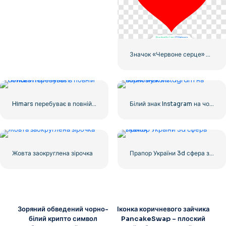
Значок «Червоне серце» – 2
Himars перебуває в повній бойовій готовності
Білий знак Instagram на чорному колі
Жовта заокруглена зірочка
Прапор України 3d сфера значок
Зоряний обведений чорно-
Іконка коричневого зайчика
білий крипто символ
PancakeSwap – плоский