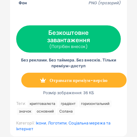
Фон
PNG (прозорий)
я
я
я
я
я
н
н
н
н
н
а
а
а
а
а
X
F
P
Е
Т
(
a
i
л
е
Т
c
n
е
л
в
e
t
к
е
Безкоштовне
і
b
e
т
г
т
завантаження
o
r
р
р
т
o
e
о
а
(Потрібен внесок)
е
k
s
н
м
р
t
н
а
)
а
Без реклами. Без таймера. Без внесків. Тільки
п
о
преміум-доступ
ш
т
а
Отримати преміум-версію
Розмір зображення: 36 КБ
Теги:
криптовалюта
градієнт
горизонтальний
значок
основний
Солана
Категорії:
Ікони
,
Логотипи
,
Соціальна мережа та
Інтернет