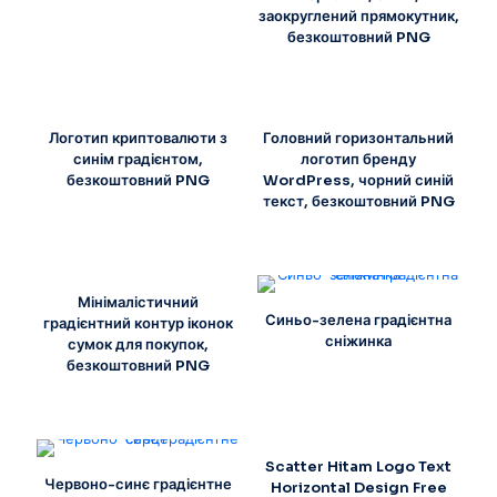
заокруглений прямокутник,
безкоштовний PNG
Логотип криптовалюти з
Головний горизонтальний
синім градієнтом,
логотип бренду
безкоштовний PNG
WordPress, чорний синій
текст, безкоштовний PNG
Мінімалістичний
Синьо-зелена градієнтна
градієнтний контур іконок
сніжинка
сумок для покупок,
безкоштовний PNG
Scatter Hitam Logo Text
Червоно-синє градієнтне
Horizontal Design Free