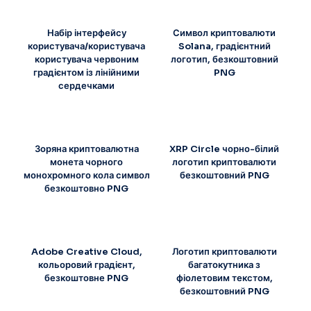
Набір інтерфейсу
Символ криптовалюти
користувача/користувача
Solana, градієнтний
користувача червоним
логотип, безкоштовний
градієнтом із лінійними
PNG
сердечками
Зоряна криптовалютна
XRP Circle чорно-білий
монета чорного
логотип криптовалюти
монохромного кола символ
безкоштовний PNG
безкоштовно PNG
Adobe Creative Cloud,
Логотип криптовалюти
кольоровий градієнт,
багатокутника з
безкоштовне PNG
фіолетовим текстом,
безкоштовний PNG