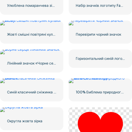
Улюблена помаранчева зірка
Набір значків логотипу Facebook
Жовті смішні повітряні кульки Emoji
Перевірити чорний значок
Горизонтальний синій логотип Facebook
Лінійний значок «Чорне серце» – 2
Синій класичний сніжинка значок
100% Емблема природного зеленого кольору
Округла жовта зірка