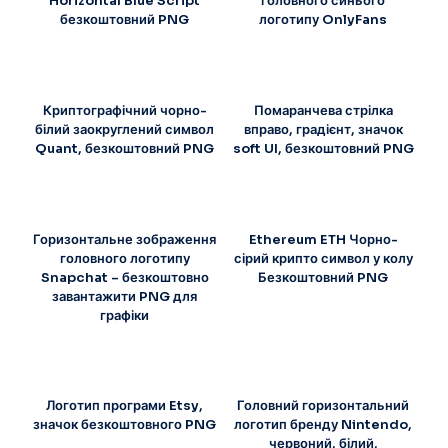
Horizontal Blue Script
головного синього
безкоштовний PNG
логотипу OnlyFans
Криптографічний чорно-
Помаранчева стрілка
білий заокруглений символ
вправо, градієнт, значок
Quant, безкоштовний PNG
soft UI, безкоштовний PNG
Горизонтальне зображення
Ethereum ETH Чорно-
головного логотипу
сірий крипто символ у колу
Snapchat – безкоштовно
Безкоштовний PNG
завантажити PNG для
графіки
Логотип програми Etsy,
Головний горизонтальний
значок безкоштовного PNG
логотип бренду Nintendo,
червоний, білий,