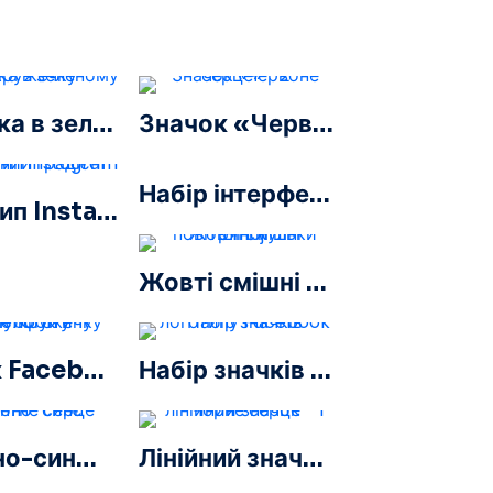
галочка в зеленому кружечку
Значок «Червоне серце» – 2
Набір інтерфейсу користувача/користувача користувача червоним градієнтом із лінійними сердечками
Логотип Instagram лінійний градієнт
Жовті смішні повітряні кульки Emoji
Значок Facebook у чорному кружечку
Набір значків логотипу Facebook
Червоно-синє градієнтне серце
Лінійний значок «Чорне серце» – 1