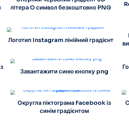
R
й
літера O символ безкоштовно PNG
Логотип Instagram лінійний градієнт
ви
з
Го
Завантажити синю кнопку png
Округла піктограма Facebook із
С
синім градієнтом