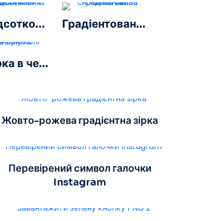
100-відсотковий природний знак із листям
Градіентована сніжинка синьо-зелений
Біла зірка в червоному колі
Жовто-рожева градієнтна зірка
Перевірений символ галочки
Instagram