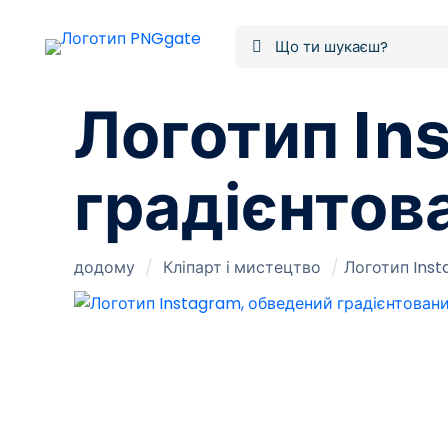
Логотип In
градієнтов
додому
/
Кліпарт і мистецтво
/
Логотип Inst