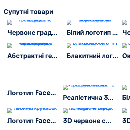
Супутні товари
Червоне градієнтоване серце
Білий логотип Facebook у чорному колі
Абстрактні геометричні багатокутник червоне серце
Блакитний логотип Facebook F
Логотип Facebook із синім кружком
Реалістична 3D візуалізація Червоне серце – 2
Логотип Facebook із синім кружком
3D червоне серце Ізометричні значок