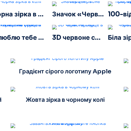
Чорна зірка в колі
Значок «Червоне серце» – 1
Я люблю тебе – кліпартна фраза з червоним серцем
3D червоне серце в білій тарілці
Градієнт сірого логотипу Apple
i
Жовта зірка в чорному колі