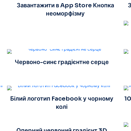
Завантажити в App Store Кнопка
З
неоморфізму
Червоно-синє градієнтне серце
Білий логотип Facebook у чорному
10
колі
Оперний червоний градієнт 3D