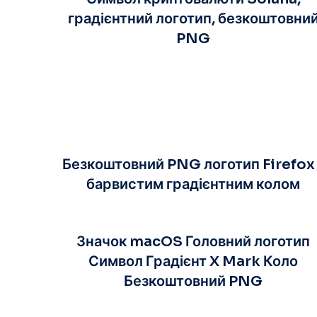
градієнтний логотип, безкоштовни
PNG
Безкоштовний PNG логотип Firefox 
барвистим градієнтним колом
Значок macOS Головний логотип
Символ Градієнт X Mark Коло
Безкоштовний PNG