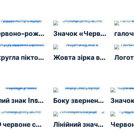
Червоно-рожеве градієнтне серце
Значок «Червоне серце» – 3
Округла піктограма Facebook із синім градієнтом
Жовта зірка в чорному колі
Білий знак Instagram на чорному колі
Боку звернено червоне серце
3D червоне серце
Лінійний значок «Чорне серце» – 2