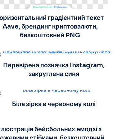
оризонтальний градієнтний текст
Aave, брендинг криптовалюти,
безкоштовний PNG
Перевірена позначка Instagram,
закруглена синя
Біла зірка в червоному колі
Ілюстрація бейсбольних емодзі з
ожевими стібками, безкоштовний