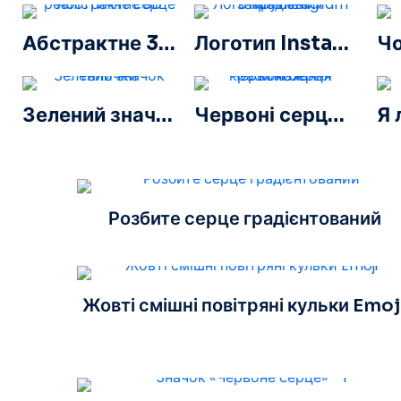
Абстрактне 3D реалістичне серце
Логотип Instagram закруглений градієнт
Зелений значок галочки
Червоні серця краси кохання колаж
Розбите серце градієнтований
Жовті смішні повітряні кульки Emoj