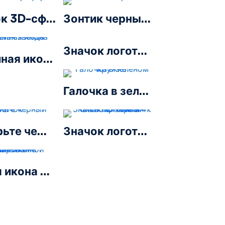
Значок 3D-сферы флага Украины
Зонтик черный значок
Значок логотипа Roblox
Линейная икона Черная звезда
Галочка в зеленом кружке
Проверьте черный значок
Значок логотипа 4k Ultra HD черный монохромный
Черная икона капсулированной таблетки