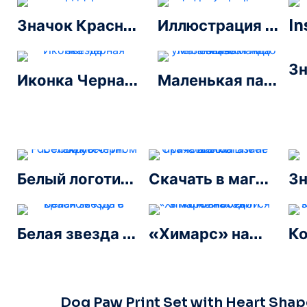
Значок Красного Сердца – 1
Иллюстрация калькулятора с цифрами 0-1-2-3
Иконка Черная Звезда
Маленькая панда улыбающееся лицо значок
Белый логотип Facebook в черном круге
Скачать в магазине приложений Linear Button
Белая звезда в красном круге
«Химарс» находится в полной боевой готовности
Dog Paw Print Set with Heart Shap