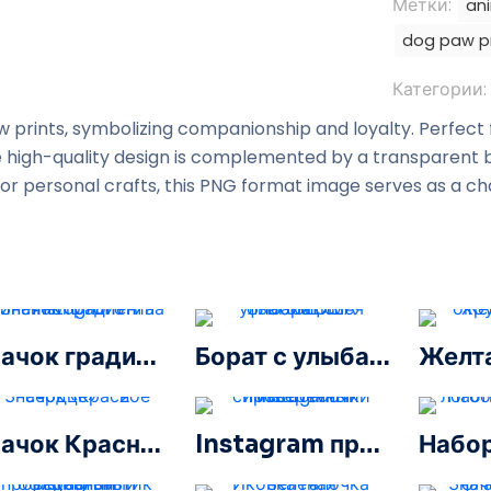
Метки:
ani
dog paw pr
Категории:
w prints, symbolizing companionship and loyalty. Perfect 
The high-quality design is complemented by a transparent b
ns, or personal crafts, this PNG format image serves as a 
Значок градиента линейного логотипа Instagram
Борат с улыбающимся флагом США
Значок Красного Сердца – 2
Instagram проверенный символ галочки