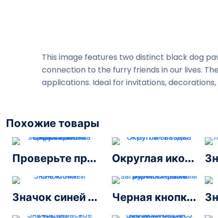
This image features two distinct black dog pa
connection to the furry friends in our lives. 
applications. Ideal for invitations, decoratio
Похожие товары
Проверьте правильность округленного зеленого значка
Округлая иконка желтой звезды
Значок синей снежинки
Черная кнопка загрузки с красным значком знака