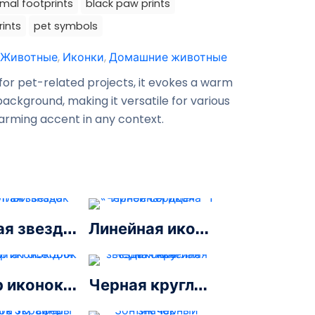
mal footprints
black paw prints
ints
pet symbols
Животные
,
Иконки
,
Домашние животные
for pet-related projects, it evokes a warm
ackground, making it versatile for various
charming accent in any context.
Желтая звезда округлый значок
Линейная икона «Черное сердце» — 1
Набор иконок для логотипа Facebook
Черная круглая звезда — линейная иконка