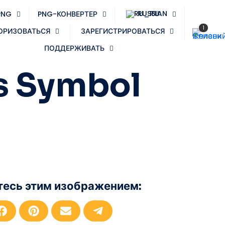
RUSSIAN
PNG
PNG-КОНВЕРТЕР
1
ОРИЗОВАТЬСЯ
ЗАРЕГИСТРИРОВАТЬСЯ
ПОДДЕРЖИВАТЬ
s Symbol
есь этим изображением:
П
П
П
П
о
о
о
о
д
д
д
д