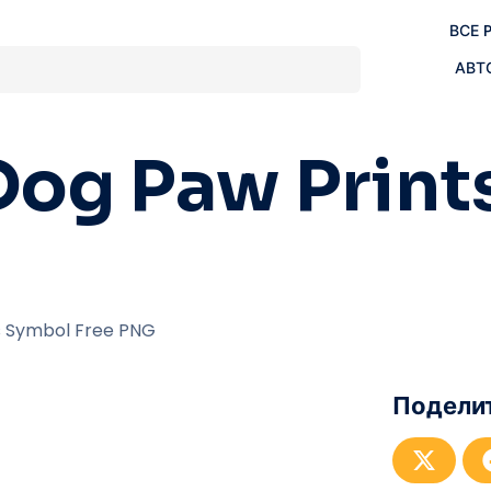
ВСЕ 
АВТ
Dog Paw Print
s Symbol Free PNG
Поделит
П
о
д