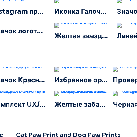
Instagram проверенный тик официальный
Иконка Галочка Зеленая
Значок логотипа 8k Ultra HD черный монохромный
Желтая звезда PNG значок
Значок Красного Сердца – 3
Избранное оранжевая звезда
Комплект UX/UI для звездного рейтинга
Желтые забавные воздушные шары с смайликами Love
e
Cat Paw Print and Dog Paw Prints