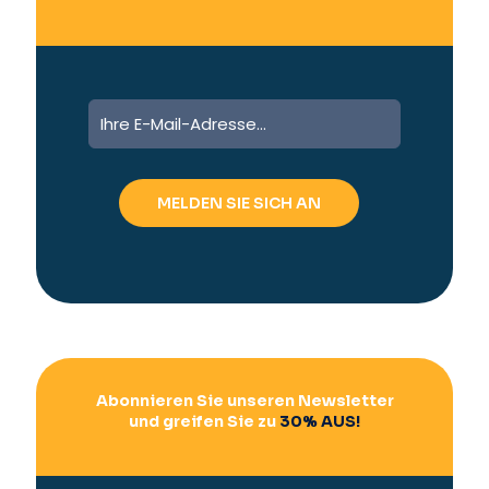
A
l
t
e
r
n
a
t
i
v
e
:
Abonnieren Sie unseren Newsletter
und greifen Sie zu
30% AUS!