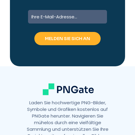
A
l
t
e
r
n
a
t
i
v
e
:
Laden Sie hochwertige PNG-Bilder,
Symbole und Grafiken kostenlos auf
PNGate herunter. Navigieren Sie
mühelos durch eine vielfältige
Sammlung und unterstützen Sie Ihre