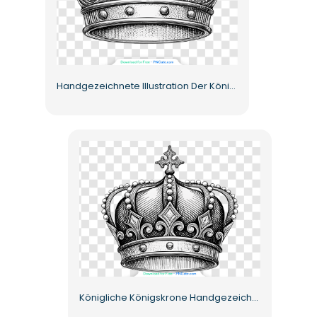
Handgezeichnete Illustration Der Königlichen Krone Kostenloses PNG
Königliche Königskrone Handgezeichnete Bleistiftkunst Kostenlose PNG