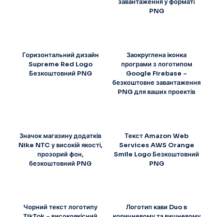
завантаження у форматі
PNG
Горизонтальний дизайн
Заокруглена іконка
Supreme Red Logo
програми з логотипом
Безкоштовний PNG
Google Firebase –
безкоштовне завантаження
PNG для ваших проектів
Значок магазину додатків
Текст Amazon Web
Nike NTC у високій якості,
Services AWS Orange
прозорий фон,
Smile Logo Безкоштовний
безкоштовний PNG
PNG
Чорний текст логотипу
Логотип кави Duo в
TikTok – високоякісний
коричневому та вишневому