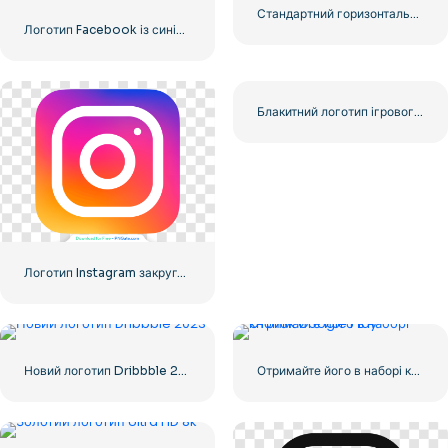
Стандартний горизонтальний логотип YouTube 2025 – безкоштовно завантажити PNG
Логотип Facebook із синім кружком
Блакитний логотип ігрового контролера з обличчям – завантажте безкоштовне зображення PNG
Логотип Instagram закруглений градієнт
Новий логотип Dribbble 2023
Отримайте його в наборі кнопок Google Play