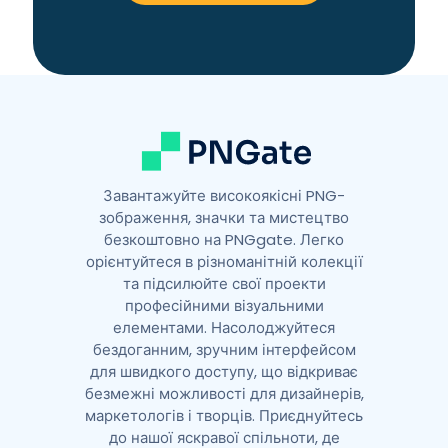
a
t
i
v
e
:
Завантажуйте високоякісні PNG-
зображення, значки та мистецтво
безкоштовно на PNGgate. Легко
орієнтуйтеся в різноманітній колекції
та підсилюйте свої проекти
професійними візуальними
елементами. Насолоджуйтеся
бездоганним, зручним інтерфейсом
для швидкого доступу, що відкриває
безмежні можливості для дизайнерів,
маркетологів і творців. Приєднуйтесь
до нашої яскравої спільноти, де