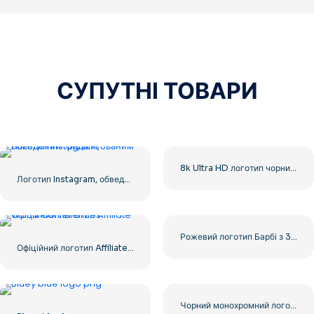
СУПУТНІ ТОВАРИ
8k Ultra HD логотип чорний монохромний
Логотип Instagram, обведений градієнтованим
Рожевий логотип Барбі з 3D ефектом
Офіційний логотип Affiliate World Conferences
Чорний монохромний логотип YouTube – безкоштовно завантажити PNG