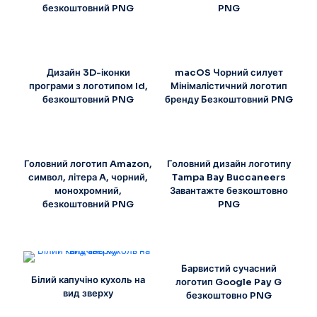
безкоштовний PNG
PNG
Дизайн 3D-іконки
macOS Чорний силует
програми з логотипом Id,
Мінімалістичний логотип
безкоштовний PNG
бренду Безкоштовний PNG
Головний логотип Amazon,
Головний дизайн логотипу
символ, літера A, чорний,
Tampa Bay Buccaneers
монохромний,
Завантажте безкоштовно
безкоштовний PNG
PNG
Барвистий сучасний
Білий капучіно кухоль на
логотип Google Pay G
вид зверху
безкоштовно PNG