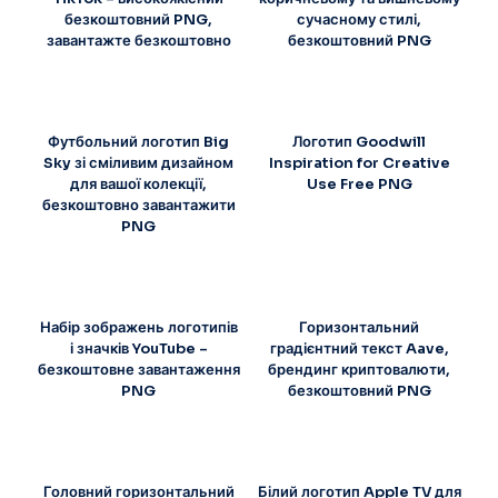
безкоштовний PNG,
сучасному стилі,
завантажте безкоштовно
безкоштовний PNG
Футбольний логотип Big
Логотип Goodwill
Sky зі сміливим дизайном
Inspiration for Creative
для вашої колекції,
Use Free PNG
безкоштовно завантажити
PNG
Набір зображень логотипів
Горизонтальний
і значків YouTube –
градієнтний текст Aave,
безкоштовне завантаження
брендинг криптовалюти,
PNG
безкоштовний PNG
Головний горизонтальний
Білий логотип Apple TV для