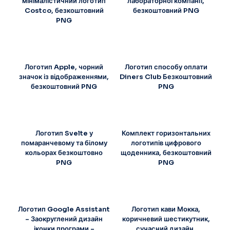
мінімалістичний логотип
лабораторної компанії,
Costco, безкоштовний
безкоштовний PNG
PNG
Логотип Apple, чорний
Логотип способу оплати
значок із відображеннями,
Diners Club Безкоштовний
безкоштовний PNG
PNG
Логотип Svelte у
Комплект горизонтальних
помаранчевому та білому
логотипів цифрового
кольорах безкоштовно
щоденника, безкоштовний
PNG
PNG
Логотип Google Assistant
Логотип кави Мокка,
– Заокруглений дизайн
коричневий шестикутник,
іконки програми –
сучасний дизайн,