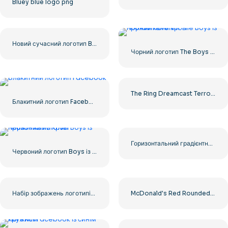
Bluey blue logo png
Новий сучасний логотип Barbie Pink
Чорний логотип The Boys із прожилками крові
The Ring Dreamcast Terrors Realm Square Rounded Logo – Безкоштовне завантаження PNG
Блакитний логотип Facebook F
Горизонтальний градієнтний логотип Instagram
Червоний логотип Boys із прожилками крові
Набір зображень логотипів і значків YouTube – безкоштовне завантаження PNG
McDonald's Red Rounded Square Logo App Icon 2025 – Завантажте безкоштовно PNG