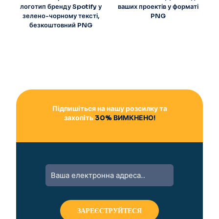
логотип бренду Spotify у
ваших проектів у форматі
зелено-чорному тексті,
PNG
безкоштовний PNG
Підпишіться на нашу розсилку та
захопіть
30% ВИМКНЕНО!
A
l
t
e
r
n