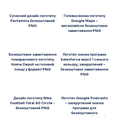
Сучасний дизайн логотипу
Головна іконка логотипу
Pertamina безкоштовний
Google Maps –
PNG
високоякісне безкоштовне
завантаження PNG
Безкоштовне завантаження
Логотип значка програми
помаранчевого логотипу
Salesforce версії 1 синього
Home Depot на головній
кольору, заокруглений –
площі у форматі PNG
безкоштовне завантаження
PNG
Дизайн логотипу Nike
Логотип Google Podcasts
Football Total 90 Circle -
– заокруглений значок
безкоштовний PNG
програми для
безкоштовного