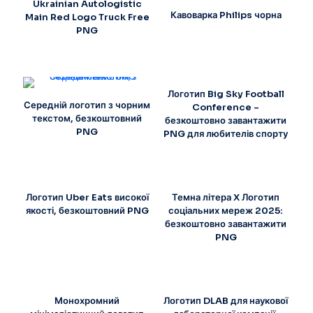
Ukrainian Autologistic
Кавоварка Philips чорна
Main Red Logo Truck Free
PNG
Логотип Big Sky Football
Середній логотип з чорним
Conference –
текстом, безкоштовний
безкоштовно завантажити
PNG
PNG для любителів спорту
Логотип Uber Eats високої
Темна літера X Логотип
якості, безкоштовний PNG
соціальних мереж 2025:
безкоштовно завантажити
PNG
Монохромний
Логотип DLAB для наукової