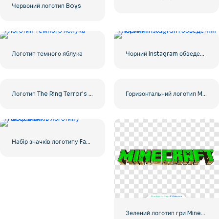
Червоний логотип Boys
Логотип темного яблука
Чорний Instagram обведений логотип
Логотип The Ring Terror's Realm Чорний квадрат – безкоштовно завантажити PNG
Горизонтальний логотип Microsoft 2025 – безкоштовно завантажити PNG
Набір значків логотипу Facebook
Зелений логотип гри Minecraft 2023