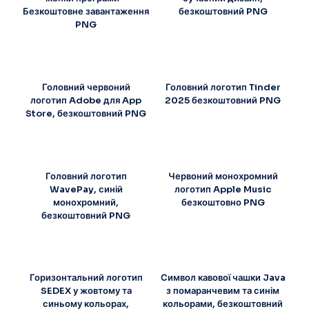
Безкоштовне завантаження
безкоштовний PNG
PNG
Головний червоний
Головний логотип Tinder
логотип Adobe для App
2025 безкоштовний PNG
Store, безкоштовний PNG
Головний логотип
Червоний монохромний
WavePay, синій
логотип Apple Music
монохромний,
безкоштовно PNG
безкоштовний PNG
Горизонтальний логотип
Символ кавової чашки Java
SEDEX у жовтому та
з помаранчевим та синім
синьому кольорах,
кольорами, безкоштовний