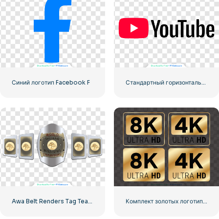
Синий логотип Facebook F
Стандартный горизонтальный логотип YouTube 2025 – Бесплатная загрузка PNG
Awa Belt Renders Tag Team PNG – Бесплатная загрузка PNG для ваших проектов
Комплект золотых логотипов 8k и 4k Ultra HD