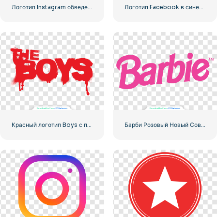
Логотип Instagram обведен градиентом
Логотип Facebook в синем кружке
Красный логотип Boys с полосами крови
Барби Розовый Новый Современный Логотип