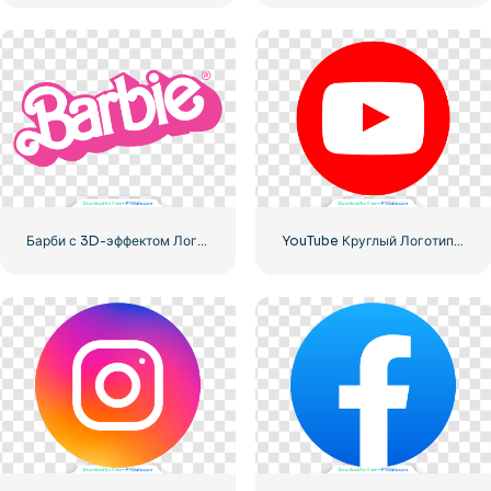
Барби с 3D-эффектом Логотип Розовый
YouTube Круглый Логотип Значок Красный Play Бесплатно PNG Скачать