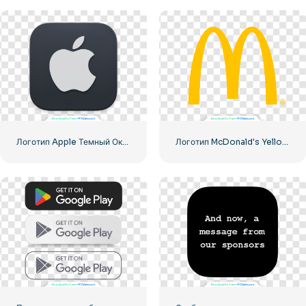
Логотип Apple Темный Округлый Значок
Логотип McDonald's Yellow Letter M Icon 2025 – Бесплатная загрузка PNG