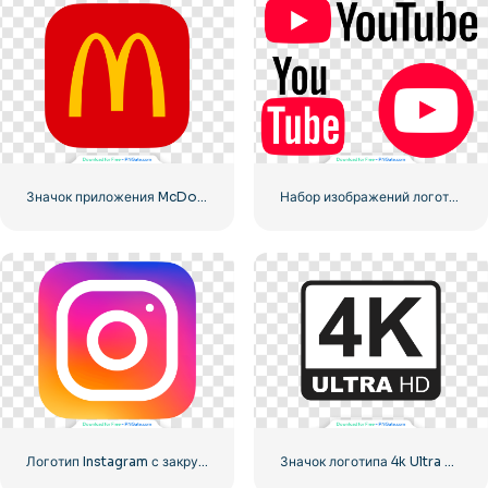
Значок приложения McDonald's Red Rounded Square Logo 2025 – Скачать бесплатно PNG
Набор изображений логотипов и иконок YouTube – бесплатная загрузка PNG
Логотип Instagram с закругленным градиентом
Значок логотипа 4k Ultra HD черный монохромный