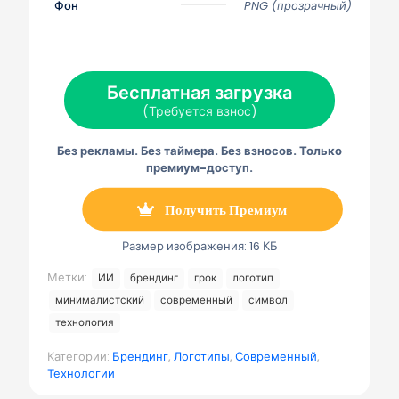
с
с
с
с
с
Фон
PNG (прозрачный)
я
я
я
я
я
н
н
н
н
н
а
а
а
а
а
Х
Ф
П
Э
Т
(
е
и
л
е
Т
й
н
е
л
Бесплатная загрузка
в
с
т
к
е
и
б
е
т
г
(Требуется взнос)
т
у
р
р
р
т
к
е
о
а
е
с
н
м
Без рекламы. Без таймера. Без взносов. Только
р
т
н
м
)
а
а
премиум-доступ.
я
п
о
Получить Премиум
ч
т
а
Размер изображения: 16 КБ
Метки:
ИИ
брендинг
грок
логотип
минималистский
современный
символ
технология
Категории:
Брендинг
,
Логотипы
,
Современный
,
Технологии