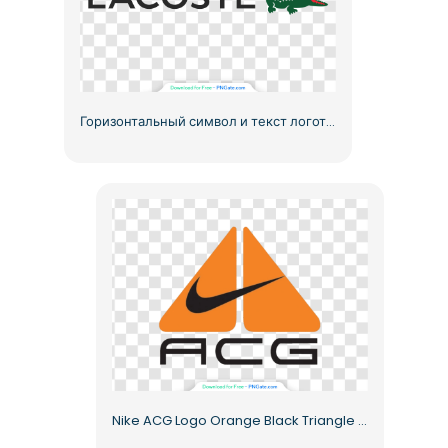
Горизонтальный символ и текст логотипа Lacoste в формате PNG бесплатно
Nike ACG Logo Orange Black Triangle Sportswear Free PNG