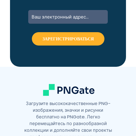
A
l
t
e
r
n
a
t
i
v
e
:
Загрузите высококачественные PNG-
изображения, значки и рисунки
бесплатно на PNGate. Легко
перемещайтесь по разнообразной
коллекции и дополняйте свои проекты