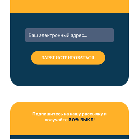
A
l
t
e
r
n
a
t
i
v
e
:
Подпишитесь на нашу рассылку и
получайте
30% ВЫКЛ!