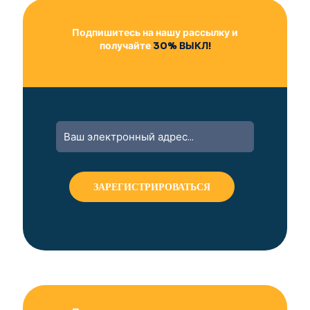
Подпишитесь на нашу рассылку и
получайте
30% ВЫКЛ!
A
l
t
e
r
n
a
t
i
v
e
: