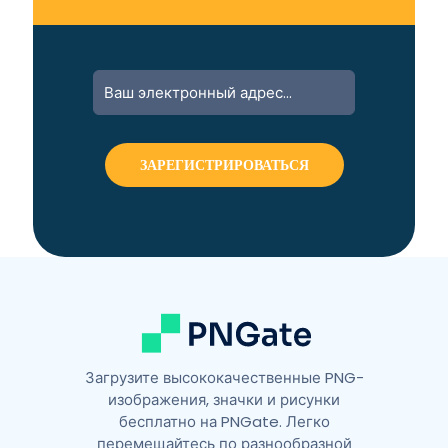
A
l
t
e
r
n
a
t
i
v
e
:
Загрузите высококачественные PNG-
изображения, значки и рисунки
бесплатно на PNGate. Легко
перемещайтесь по разнообразной