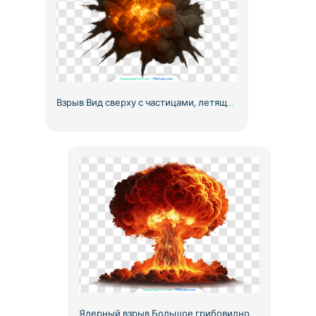
Взрыв Вид сверху с частицами, летящими во всех направлениях Бесплатно PNG
Ядерный взрыв Большое грибовидное облако Изображение Бесплатно PNG