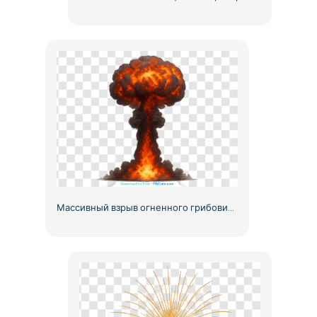
Массивный взрыв огненного грибовидного облака (бесплатно PNG)