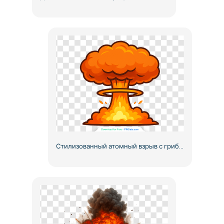
Стилизованный атомный взрыв с грибовидным облаком (бесплатный PNG)