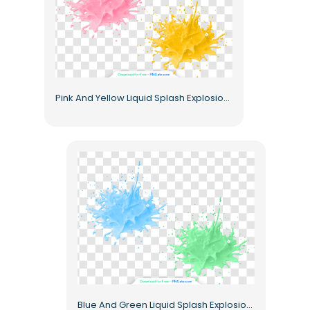
Pink And Yellow Liquid Splash Explosion With Droplets Free PNG
Blue And Green Liquid Splash Explosion With Droplets Free PNG