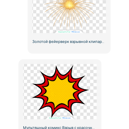
Золотой фейерверк взрывной клипарт бесплатный PNG
Мультяшный комикс Взрыв с красочными всплесками Бесплатно PNG