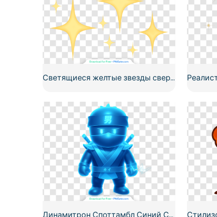
Светящиеся желтые звезды сверкают скоплением бесплатно PNG
Динамитрон Споттамбл Синий Светящийся Мультяшный Ниндзя Персонаж Бесплатный PNG