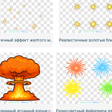
Реалистичный эффект желтого мерцающего звездного свечения, бесплатный PNG
Стилизованный атомный взрыв с грибовидным облаком (бесплатный PNG)