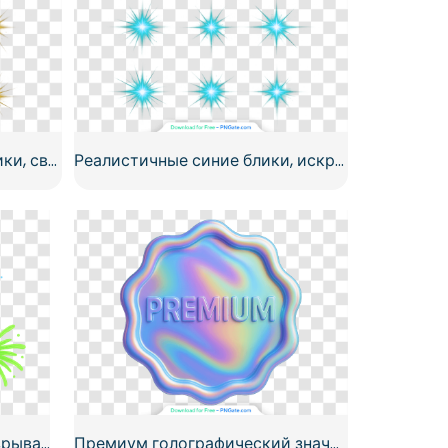
Реалистичные золотые блики, сверкающие эффекты, бесплатный PNG
Реалистичные синие блики, искрящиеся эффекты, бесплатный PNG
Разноцветный фейерверк взрывается ярким сиянием. Бесплатный PNG.
Премиум голографический значок в стиле жидкого масла бесплатно PNG