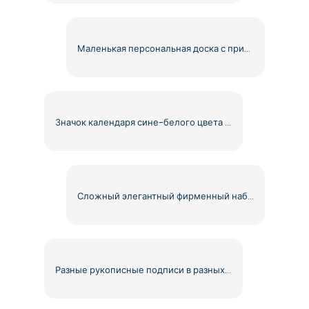
Маленькая персональная доска с прикрепленным маркером, бесплатно PNG
Значок календаря сине-белого цвета с загнутой страницей (бесплатно в формате PNG)
Сложный элегантный фирменный набор с двумя стильными автографами Бесплатно PNG
Разные рукописные подписи в разных стилях, бесплатно PNG