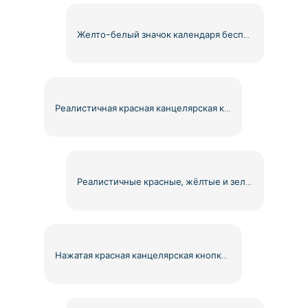
Желто-белый значок календаря бесплатно PNG
Реалистичная красная канцелярская кнопка с металлическим наконечником, бесплатно PNG
Реалистичные красные, жёлтые и зелёные кнопки, бесплатные PNG
Нажатая красная канцелярская кнопка с реалистичной тенью, бесплатно PNG