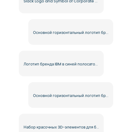
Slack Logo and Symbol of Corporate Messenger Free PNG
Основной горизонтальный логотип бренда American Express, синий, белый, бесплатный PNG
Логотип бренда IBM в синей полосатой вязи в современном стиле, бесплатный PNG
Основной горизонтальный логотип бренда Office Depot с красным текстом (бесплатно в формате PNG)
Набор красочных 3D-элементов для бизнеса (бесплатно в формате PNG)