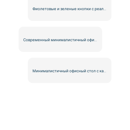
Фиолетовые и зеленые кнопки с реалистичными тенями Бесплатно PNG
Современный минималистичный офисный стол с деревянной столешницей и черными ножками. Бесплатно PNG
Минималистичный офисный стол с канцелярскими принадлежностями и аксессуарами для ноутбука (бесплатно в формате PNG)