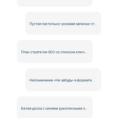
Пустая пастельно-розовая записка-стикер с загнутым уголком (бесплатно в формате PNG)
План стратегии SEO со списком ключевых слов (бесплатно в формате PNG)
Напоминание «Не забудь» в формате PNG бесплатно
Белая доска с синими рукописными заметками (бесплатно в формате PNG)