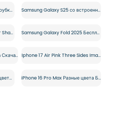
Синий значок телефонной трубки в круглой рамке (бесплатный PNG)
Samsung Galaxy S25 со встроенным ИИ Бесплатный PNG
Samsung Galaxy Fold 6 Silver Shadow Бесплатный PNG
Samsung Galaxy Fold 2025 Бесплатный PNG
iPhone 17 Pro Green Design Скачать бесплатно PNG
Iphone 17 Air Pink Three Sides Image Бесплатно PNG
Телефоны iPhone 16 разных цветов Бесплатно PNG
iPhone 16 Pro Max Разные цвета Бесплатно PNG