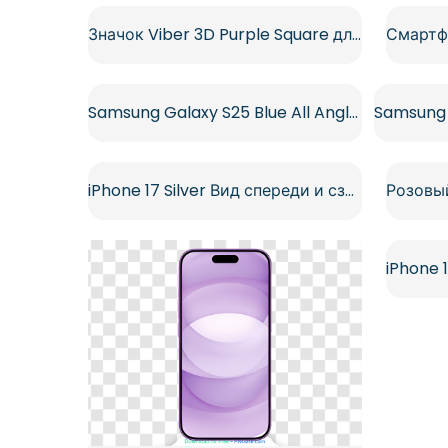
Значок Viber 3D Purple Square для современных приложений (бесплатно в формате PNG)
Samsung Galaxy S25 Blue All Angles Free PNG
iPhone 17 Silver Вид спереди и сзади Бесплатный PNG