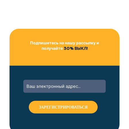
Подпишитесь на нашу рассылку и
получайте
30% ВЫКЛ!
A
l
t
e
r
n
a
t
i