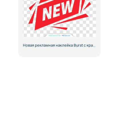
Новая рекламная наклейка Burst с красной взрывной темой Free PNG