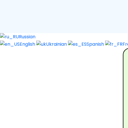
Russian
English
Ukrainian
Spanish
F