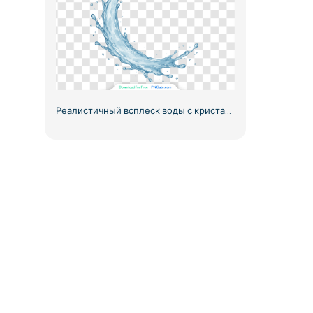
Реалистичный всплеск воды с кристально чистыми каплями, бесплатный PNG