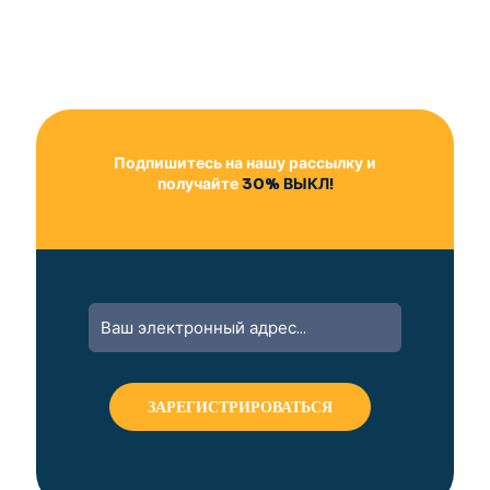
Подпишитесь на нашу рассылку и
получайте
30% ВЫКЛ!
A
l
t
e
r
n
a
t
i