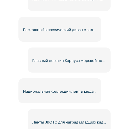
Роскошный классический диван с золотой обивкой Бесплатно PNG
Главный логотип Корпуса морской пехоты США Бесплатный PNG
Национальная коллекция лент и медалей AFJROTC для бесплатной загрузки в формате PNG
Ленты JROTC для наград младших кадетов ROTC – бесплатная загрузка PNG