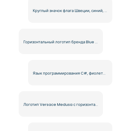
Круглый значок флага Швеции, синий, желтый, круглый, бесплатный PNG
Горизонтальный логотип бренда Blue Cross Blue Shield (бесплатно в формате PNG)
Язык программирования C#, фиолетовый шестиугольник, символ, бесплатный PNG
Логотип Versace Medusa с горизонтальным чёрным греческим ключом (бесплатно в формате PNG)