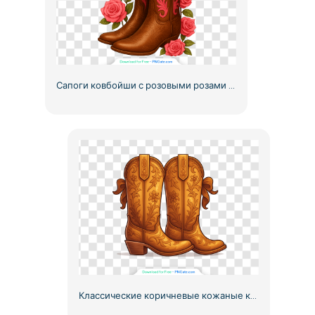
Сапоги ковбойши с розовыми розами и цветочной вышивкой Бесплатно PNG
Классические коричневые кожаные ковбойские сапоги с цветочной вышивкой Бесплатно PNG