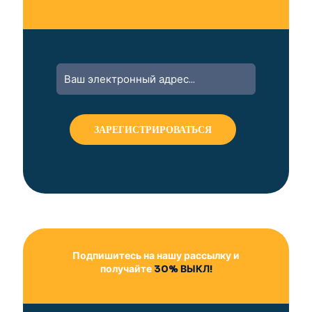
A
l
t
e
r
n
a
t
i
v
e
:
Подпишитесь на нашу рассылку и
получайте
30% ВЫКЛ!