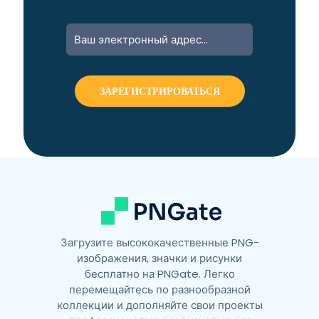
A
l
t
e
r
n
a
t
i
v
e
:
Загрузите высококачественные PNG-
изображения, значки и рисунки
бесплатно на PNGate. Легко
перемещайтесь по разнообразной
коллекции и дополняйте свои проекты