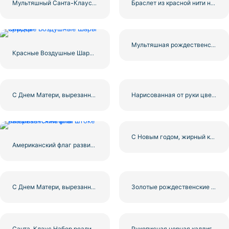
Мультяшный Санта-Клаус машет рукой с Рождеством Бесплатно PNG
Браслет из красной нити на удачу PNG Изображение Бесплатно PNG
Мультяшная рождественская елка со звездой-топпером Бесплатно PNG
Красные Воздушные Шары Сердца
С Днем Матери, вырезанные из бумаги сердца бесплатно PNG
Нарисованная от руки цветочная открытка ко Дню матери Иллюстрация бесплатно PNG
С Новым годом, жирный красный баннер с лентой бесплатно PNG
Американский флаг развивается на флагштоке
С Днем Матери, вырезанные из бумаги сердца бесплатно PNG
Золотые рождественские колокольчики с красной лентой и сосной Бесплатно PNG
Санта-Клаус Набор реалистичных шляп Бесплатно PNG
Рукописная черная каллиграфия С Новым годом Бесплатно PNG