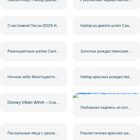
Счастливой Пасхи 2025 Иллюстрация с конфетти Бесплатно PNG
Набор из девяти шляп Санты Бесплатно PNG
Разноцветные шапки Санты Иллюстрации Набор Бесплатно PNG
Золотые рождественские колокольчики с красной лентой и сосной Бесплатно PNG
Ночное небо Многоцветные фейерверки Взрывы Бесплатно PNG
Набор красных рождественских шаров – глянцевый и матовый клипарт, бесплатный PNG
Disney Villain Witch – Очаровательный дизайн персонажей для ваших проектов Бесплатная загрузка PNG
Любовная надпись из золотых шаров
Пасхальные яйца с различными узорами и красочными конфетти бесплатно PNG
Реалистичная красная шапка Санты Клипарт Бесплатно PNG