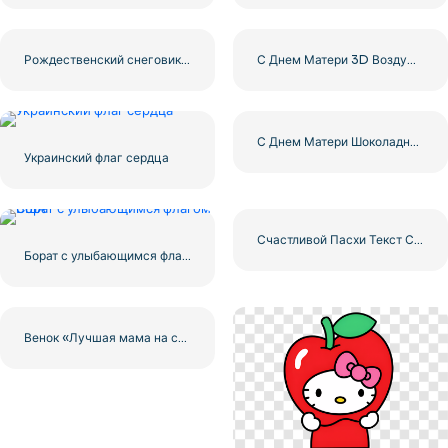
Рождественский снеговик с красным шарфом и варежками Бесплатно PNG
С Днем Матери 3D Воздушный шар Сердце Бесплатно PNG
С Днем Матери Шоколадное Сердце Бесплатно PNG
Украинский флаг сердца
Счастливой Пасхи Текст С Красочные Пасхальные Яйца Бесплатно PNG
Борат с улыбающимся флагом США
Венок «Лучшая мама на свете» с нарисованными цветами, иллюстрация, бесплатно PNG