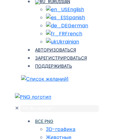
RUSSIAN
English
Spanish
German
French
Ukrainian
АВТОРИЗОВАТЬСЯ
ЗАРЕГИСТРИРОВАТЬСЯ
ПОДДЕРЖИВАТЬ
1
✕
ВСЕ PNG
3D-графика
Животные