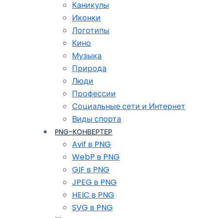
Каникулы
Иконки
Логотипы
Кино
Музыка
Природа
Люди
Профессии
Социальные сети и Интернет
Виды спорта
PNG-КОНВЕРТЕР
Avif в PNG
WebP в PNG
GIF в PNG
JPEG в PNG
HEIC в PNG
SVG в PNG