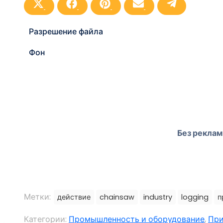
Поделиться
Поделиться
Поделиться
Поделиться
Поделиться
на
на
на
на
на
Х
Фейсбук
Пинтерест
Электронная
Телеграмма
(Твиттер)
почта
Разрешение файла
Фон
Без реклам
Метки:
действие
chainsaw
industry
logging
п
Категории:
Промышленность и оборудование
,
Пр