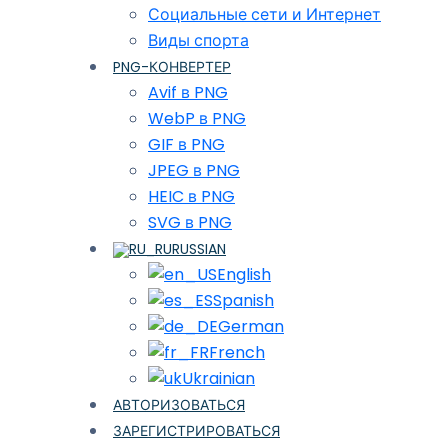
Социальные сети и Интернет
Виды спорта
PNG-КОНВЕРТЕР
Avif в PNG
WebP в PNG
GIF в PNG
JPEG в PNG
HEIC в PNG
SVG в PNG
RUSSIAN
English
Spanish
German
French
Ukrainian
АВТОРИЗОВАТЬСЯ
ЗАРЕГИСТРИРОВАТЬСЯ