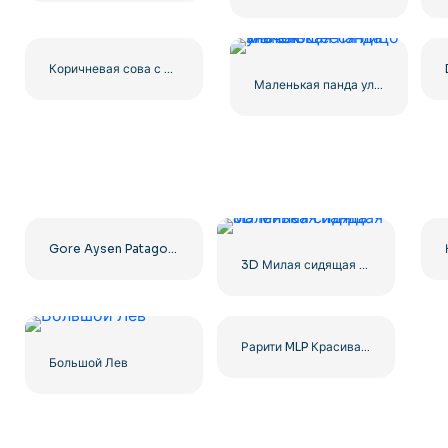
Коричневая сова с желтыми глазами – Потрясающий бесплатный PNG
Маленькая панда улыбающееся лицо значок
Gore Aysen Patagonia Логотип Круглый Дизайн 2025 Бесплатно PNG
3D Милая сидящая маленькая панда
Рарити MLP Красивая игривая пони Изображение Бесплатно PNG
Большой Лев