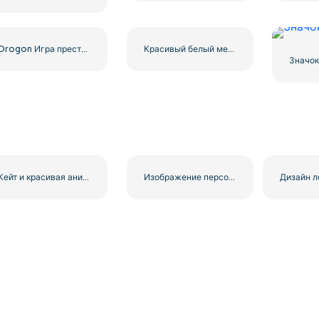
Drogon Игра престолов Свирепый дракон Бесплатно PNG
Красивый белый медведь смотрит в камеру бесплатно PNG
Значок
Кейт и красивая аниме-девушка Клипарт бесплатно PNG
Изображение персонажа Stitch Smiling and Mahing Бесплатно PNG