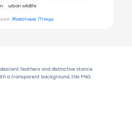
on
urban wildlife
ории:
Животные
,
Птицы
ridescent feathers and distinctive stance
With a transparent background, this PNG