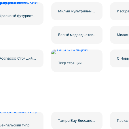
Милый мультфильм панда сидит
Красивый футуристический полет сине-фиолетового дракона
Белый медведь стоит на двух ногах и машет рукой Бесплатно PNG
Pochacco Стоящий Вид Сзади Показывает Хвост – Бесплатная Загрузка PNG
Тигр стоящий
Tampa Bay Buccaneers Основной дизайн логотипа Скачать бесплатно PNG
Бенгальский тигр