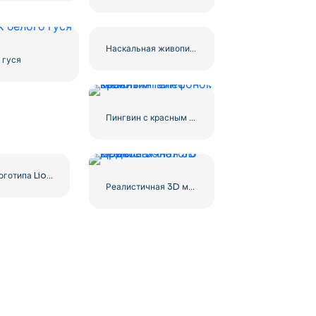
Наскальная живопись человека, охотящегося на мамонта Бесплатно PNG
 гуся
Пингвин с красным телефоном звонит
Дизайн логотипа Lions в ярко-синем цвете – бесплатный PNG
Реалистичная 3D модель Золотого Дракона