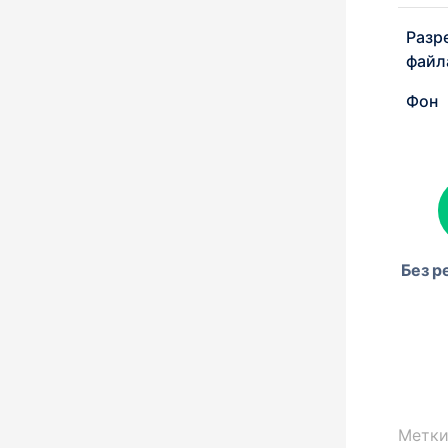
Разр
файл
Фон
Без р
Метки