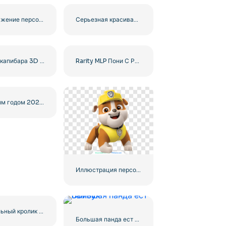
Изображение персонажа Paw Patrol Skye для ваших проектов бесплатно PNG
Серьезная красивая капибара сидит бесплатно PNG
Милая капибара 3D реалистичное изображение – бесплатно PNG
Rarity MLP Пони С Розовой Сумкой Бесплатно PNG
С Новым годом 2026 года Лошади Бесплатно PNG
Иллюстрация персонажа Paw Patrol Rubble Бесплатно PNG
Пасхальный кролик игрушка реалистичный 3D рендер бесплатно PNG
Большая панда ест бамбук