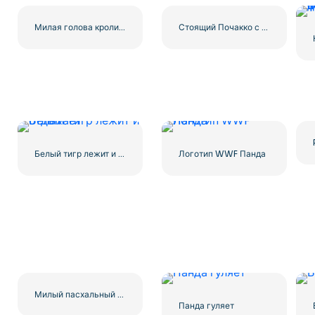
Милая голова кролика Минималистская иллюстрация Бесплатно PNG
Стоящий Почакко с милыми лапками вместе в синей рубашке – Бесплатная загрузка изображения PNG
Белый тигр лежит и отдыхает
Логотип WWF Панда
Милый пасхальный кролик держит красочное яйцо, улыбаясь Бесплатно PNG
Панда гуляет