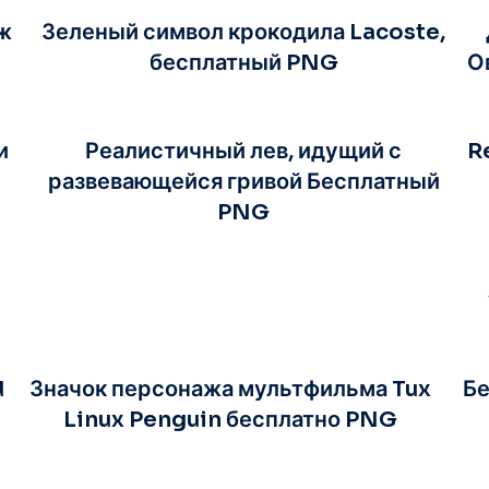
ж
Зеленый символ крокодила Lacoste,
бесплатный PNG
О
и
Реалистичный лев, идущий с
R
развевающейся гривой Бесплатный
PNG
d
Значок персонажа мультфильма Tux
Бе
Linux Penguin бесплатно PNG