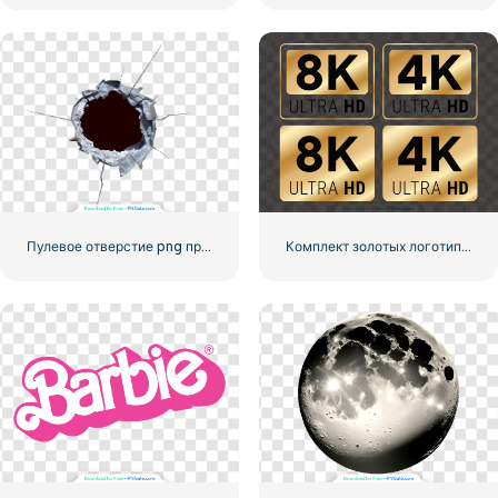
Пулевое отверстие png прозрачность
Комплект золотых логотипов 8k и 4k Ultra HD