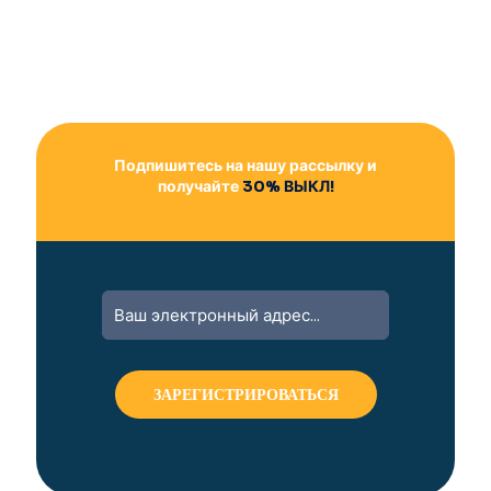
Подпишитесь на нашу рассылку и
получайте
30% ВЫКЛ!
A
l
t
e
r
n
a
t
i
v