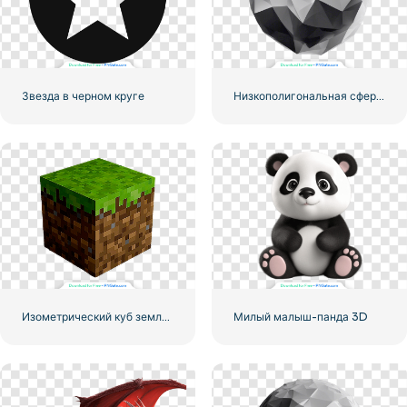
Звезда в черном круге
Низкополигональная сфера реалистичная
Изометрический куб земли с травой из Майнкрафта
Милый малыш-панда 3D