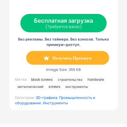
а
а
а
а
а
Х
Ф
П
Э
Т
(
е
и
л
е
Т
й
н
е
л
Бесплатная загрузка
в
с
т
к
е
и
б
е
т
г
(Требуется взнос)
т
у
р
р
р
т
к
е
о
а
е
с
н
м
Без рекламы. Без таймера. Без взносов. Только
р
т
н
м
)
а
а
премиум-доступ.
я
п
о
Получить Премиум
ч
т
а
Image Size: 365 KB
Метки:
black screws
строительство
hardware
металлический
screws
инструменты
Категории:
3D-графика
,
Промышленность и
оборудование
,
Инструменты