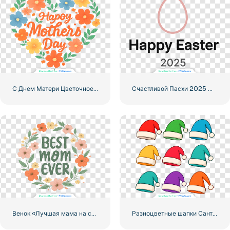
С Днем Матери Цветочное Сердце Искусство Бесплатно PNG
Счастливой Пасхи 2025 Минималистская открытка Логотип Бесплатно PNG
Венок «Лучшая мама на свете» с нарисованными цветами, иллюстрация, бесплатно PNG
Разноцветные шапки Санты Иллюстрации Набор Бесплатно PNG