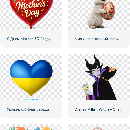
С Днем Матери 3D Воздушный шар Сердце Бесплатно PNG
Милый пасхальный кролик держит красочное яйцо, улыбаясь Бесплатно PNG
Украинский флаг сердца
Disney Villain Witch – Очаровательный дизайн персонажей для ваших проектов Бесплатная загрузка PNG