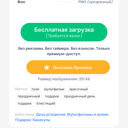
с
с
с
с
с
Фон
PNG (прозрачный)
я
я
я
я
я
н
н
н
н
н
а
а
а
а
а
Х
Ф
П
Э
Т
(
е
и
л
е
Т
й
н
е
л
Бесплатная загрузка
в
с
т
к
е
и
б
е
т
г
(Требуется взнос)
т
у
р
р
р
т
к
е
о
а
е
с
н
м
Без рекламы. Без таймера. Без взносов. Только
р
т
н
м
)
а
а
премиум-доступ.
я
п
о
Получить Премиум
ч
т
а
Размер изображения: 251 КБ
Метки:
луки
мультфильм
красочный
праздничный
подарки
праздничный день
подарки
блестящий
Категории:
День рождения
,
Мультфильмы и аниме
,
Подарки
,
Каникулы