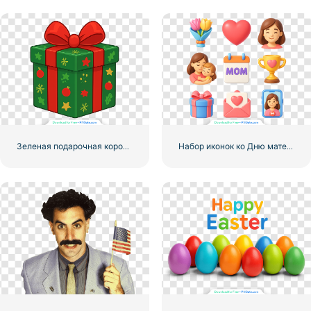
Зеленая подарочная коробка с праздничным узором и ярко-красным бантом Бесплатно PNG
Набор иконок ко Дню матери 3D Реалистичная визуализация Бесплатно PNG