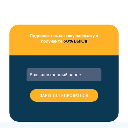
Подпишитесь на нашу рассылку и
получайте
30% ВЫКЛ!
A
l
t
e
r
n
a
t
i
v
e