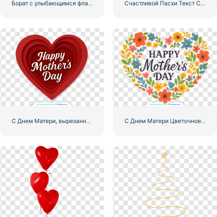
Борат с улыбающимся флагом США
Счастливой Пасхи Текст С Пасхальными Яйцами Бесплатно PNG
С Днем Матери, вырезанные из бумаги сердца бесплатно PNG
С Днем Матери Цветочное Сердце Иллюстрация Бесплатно PNG