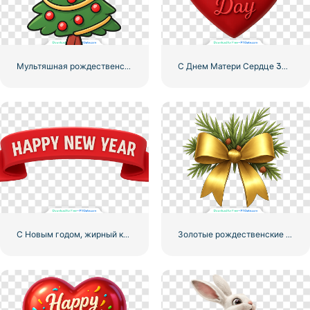
Мультяшная рождественская елка со звездой-топпером Бесплатно PNG
С Днем Матери Сердце 3D с Текстом Бесплатно PNG
С Новым годом, жирный красный баннер с лентой бесплатно PNG
Золотые рождественские колокольчики с красной лентой и сосной Бесплатно PNG