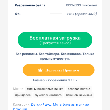
и
и
и
и
и
Разрешение файла
1600x1200 пикселей
т
т
т
т
т
ь
ь
ь
ь
ь
с
с
с
с
с
Фон
PNG (прозрачный)
я
я
я
я
я
н
н
н
н
н
а
а
а
а
а
Х
Ф
П
Э
Т
(
е
и
л
е
Т
й
н
е
л
Бесплатная загрузка
в
с
т
к
е
и
б
е
т
г
(Требуется взнос)
т
у
р
р
р
т
к
е
о
а
е
с
н
м
Без рекламы. Без таймера. Без взносов. Только
р
т
н
м
)
а
а
премиум-доступ.
я
п
о
Получить Премиум
ч
т
а
Размер изображения: 97 КБ
Метки:
милый плюшевый мишка
розовое платье
принцесса
чучело животного
плюшевый мишка
Категории:
Детский душ
,
Мультфильмы и аниме
,
Игрушки