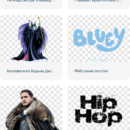
Гигачад смотрит в камеру с обнаженным торсом
Главный герой Fortnite стоит со скрещенными руками – Бесплатная загрузка PNG
Малефисента Ведьма Дисней Персонаж Изображение Бесплатно Скачать PNG
PNG синий логотип