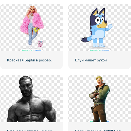
Красивая Барби в розовом пальто со сцинком-единорогом из новой коллекции
Блуи машет рукой