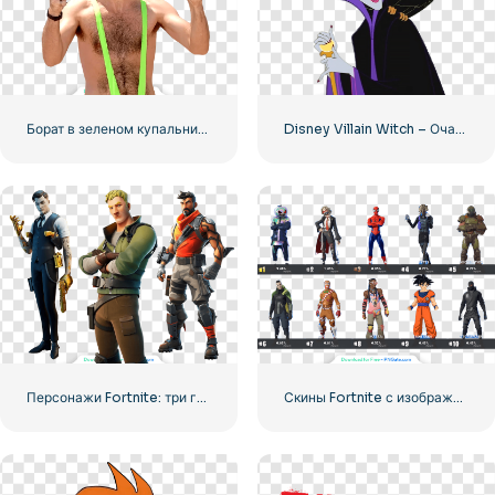
Борат в зеленом купальнике выглядит круто
Disney Villain Witch – Очаровательный дизайн персонажей для ваших проектов Бесплатная загрузка PNG
Персонажи Fortnite: три героя в одном изображении для бесплатной загрузки PNG
Скины Fortnite с изображением различных игровых персонажей — бесплатная загрузка PNG