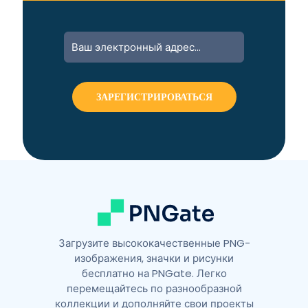
A
l
t
e
r
n
a
t
i
v
e
:
Загрузите высококачественные PNG-
изображения, значки и рисунки
бесплатно на PNGate. Легко
перемещайтесь по разнообразной
коллекции и дополняйте свои проекты