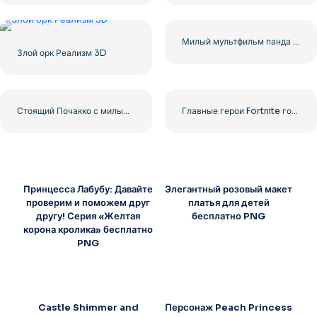
Милый мультфильм панда сидит
Злой орк Реализм 3D
Стоящий Почакко с милыми лапками вместе в синей рубашке – Бесплатная загрузка изображения PNG
Главные герои Fortnite готовы к бою – Бесплатная загрузка PNG
Принцесса Лабубу: Давайте
Элегантный розовый макет
проверим и поможем друг
платья для детей
другу! Серия «Желтая
бесплатно PNG
корона кролика» бесплатно
PNG
Castle Shimmer and
Персонаж Peach Princess