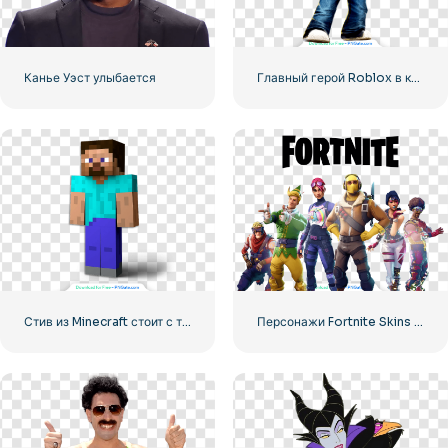
Канье Уэст улыбается
Главный герой Roblox в кожаной куртке и желтой строительной каске
Стив из Minecraft стоит с тенью
Персонажи Fortnite Skins с логотипом Fortnite для бесплатной загрузки PNG