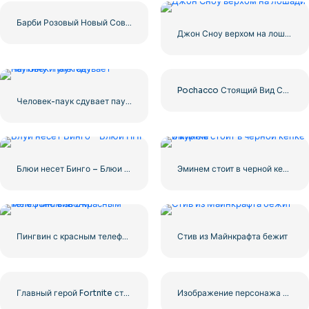
Барби Розовый Новый Современный Логотип
Джон Сноу верхом на лошади
Pochacco Стоящий Вид Сзади Показывает Хвост – Бесплатная Загрузка PNG
Человек-паук сдувает паутину и улетает
Блюи несет Бинго – Блюи PNG
Эминем стоит в черной кепке и куртке
Пингвин с красным телефоном звонит
Стив из Майнкрафта бежит
Главный герой Fortnite стоит в двух позах — бесплатная загрузка PNG
Изображение персонажа Fortnite крупным планом бесплатно PNG Скачать бесплатно