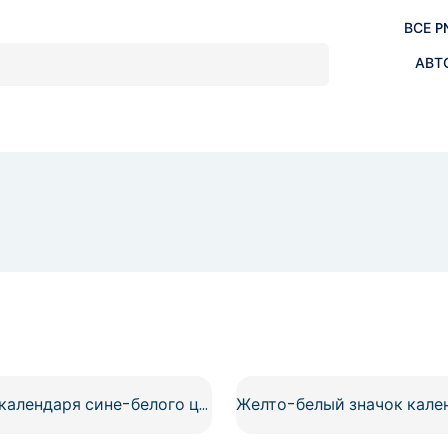
ВСЕ P
АВТ
Значок календаря сине-белого цвета с загнутой страницей (бесплатно в формате PNG)