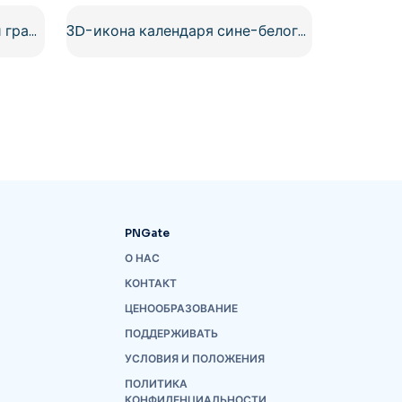
Черные минималистичные и градиентные иконки календаря, бесплатные PNG
3D-икона календаря сине-белого цвета с желтыми кольцами Бесплатно PNG
PNGate
О НАС
КОНТАКТ
ЦЕНООБРАЗОВАНИЕ
ПОДДЕРЖИВАТЬ
УСЛОВИЯ И ПОЛОЖЕНИЯ
ПОЛИТИКА
КОНФИДЕНЦИАЛЬНОСТИ