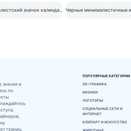
Минималистский значок календаря с спиральным переплетом Бесплатный PNG
ПОПУЛЯРНЫЕ КАТЕГОРИИ
 значки и
3D-ГРАФИКА
есь по
ИКОНКИ
екты
ЛОГОТИПЫ
слаждайтесь
СОЦИАЛЬНЫЕ СЕТИ И
ступа,
ИНТЕРНЕТ
айнеров,
ему
КЛИПАРТ И ИСКУССТВО
ет границ.
ЖИВОТНЫЕ