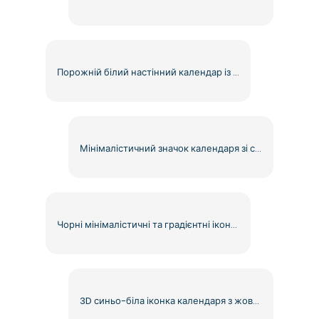
Порожній білий настінний календар із сіткою та вішалкою, безкоштовний PNG
Мінімалістичний значок календаря зі спіральною папкою, безкоштовний PNG
Чорні мінімалістичні та градієнтні іконки календаря безкоштовно PNG
3D синьо-біла іконка календаря з жовтими кільцями безкоштовно PNG