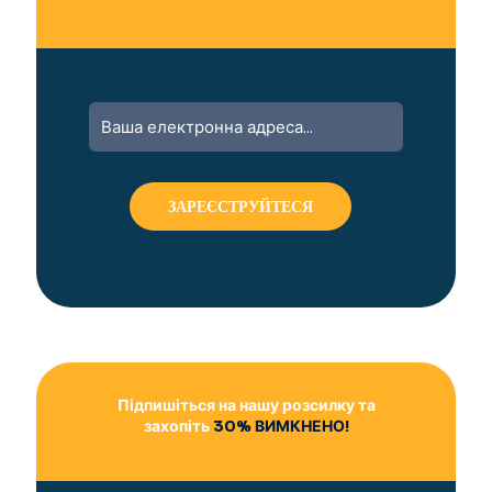
A
l
t
e
r
n
a
t
i
v
e
:
Підпишіться на нашу розсилку та
захопіть
30% ВИМКНЕНО!