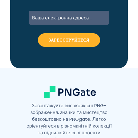
A
l
t
e
r
n
a
t
i
v
e
:
Завантажуйте високоякісні PNG-
зображення, значки та мистецтво
безкоштовно на PNGgate. Легко
орієнтуйтеся в різноманітній колекції
та підсилюйте свої проекти