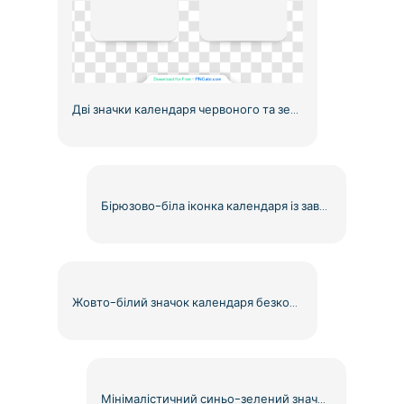
Дві значки календаря червоного та зеленого кольорів безкоштовно PNG
Бірюзово-біла іконка календаря із завиванням сторінки, безкоштовний PNG
Жовто-білий значок календаря безкоштовно PNG
Мінімалістичний синьо-зелений значок календаря безкоштовно PNG