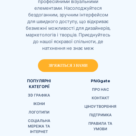
професійними візуальними
елементами. Насолоджуйтеся
бездоганним, зручним інтерфейсом
для швидкого доступу, що відкриває
безмежні можливості для дизайнерів,
маркетологів і творців. Приєднуйтесь
до нашої яскравої спільноти, де
натхнення не знає меж
ЗВ'ЯЖІТЬСЯ З НАМИ
ПОПУЛЯРНІ
PNGgate
КАТЕГОРІЇ
ПРО НАС
3D ГРАФІКА
КОНТАКТ
ІКОНИ
ЦІНОУТВОРЕННЯ
ЛОГОТИПИ
ПІДТРИМКА
СОЦІАЛЬНА
ПРАВИЛА ТА
МЕРЕЖА ТА
УМОВИ
ІНТЕРНЕТ