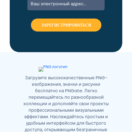
l
t
e
r
n
a
t
i
v
e
:
Загрузите высококачественные PNG-
изображения, значки и рисунки
бесплатно на PNGate. Легко
перемещайтесь по разнообразной
коллекции и дополняйте свои проекты
профессиональными визуальными
эффектами. Наслаждайтесь простым и
удобным интерфейсом для быстрого
доступа, открывающим безграничные