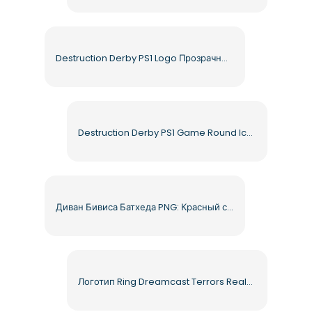
Destruction Derby PS1 Logo Прозрачный Бесплатный PNG
Destruction Derby PS1 Game Round Icon Бесплатный PNG
Диван Бивиса Батхеда PNG: Красный старый изношенный диван для бесплатной загрузки
Логотип Ring Dreamcast Terrors Realm Square Rounded – Бесплатная загрузка PNG