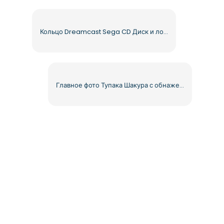
Кольцо Dreamcast Sega CD Диск и логотип Бесплатная загрузка PNG
Главное фото Тупака Шакура с обнаженной грудью