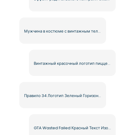
Мужчина в костюме с винтажным телевизором в качестве головы PNG Бесплатно PNG
Винтажный красочный логотип пиццерии для итальянской кухни Бесплатный PNG
Правило 34 Логотип Зеленый Горизонтальный Дизайн Бесплатный PNG
GTA Wasted Failed Красный Текст Изображение Скачать Бесплатно PNG