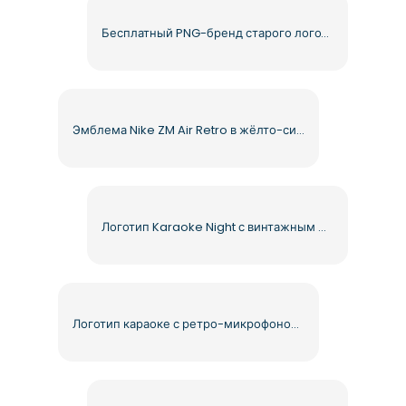
Бесплатный PNG-бренд старого логотипа McDonald's
Эмблема Nike ZM Air Retro в жёлто-сине-красном цвете (бесплатно PNG)
Логотип Karaoke Night с винтажным микрофоном Бесплатно PNG
Логотип караоке с ретро-микрофоном и звездой Бесплатный PNG