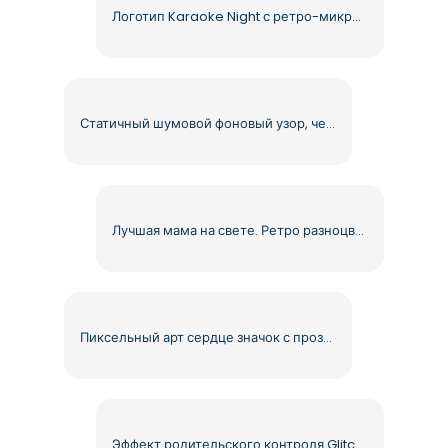
Логотип Karaoke Night с ретро-микрофоном Бесплатно PNG
Статичный шумовой фоновый узор, черно-белая зернистая текстура, бесплатный PNG
Лучшая мама на свете. Ретро разноцветный текст. Бесплатный PNG.
Пиксельный арт сердце значок с прозрачным фоном бесплатно PNG
Эффект родительского контроля Glitch Free PNG