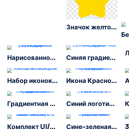
Значок желтой звезды с закругленными углами
Нарисованное рукой красное сердце
Синяя градиентная снежинка
Набор иконок для логотипа Facebook
Икона Красного Градиентного Сердца
Градиентная снежинка Синий Зеленый
Синий логотип Facebook F
Комплект UI/UX Red-Gradient-Linear Hearts — 2
Сине-зеленая градиентная снежинка