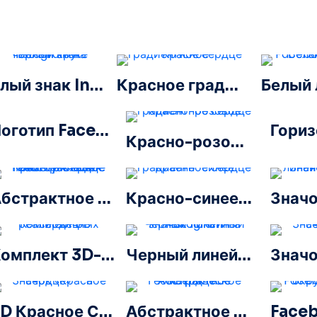
Белый знак Instagram на черном круге
Красное градиентное сердце
Логотип Facebook в синем кружке
Красно-розовое градиентное сердце
Абстрактное Геометрическое Многоугольник Красное Сердце
Красно-синее градиентное сердце
Комплект 3D-реалистичных сердец
Черный линейный значок логотипа Instagram
3D Красное Сердце
Абстрактное Геометрическое Абстрактное Сердце