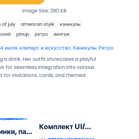
Image Size: 290 KB
 of july
american style
каникулы
еский
pinup
ретро
винтаж
4 июля
,
клипарт и искусство
,
Каникулы
,
Ретро
a drink. Her outfit showcases a playful
s for seamless integration into various
 for invitations, cards, and themed
Комплект UI/UX Red-Gradient-Linear Hearts
Снежинки, падающие сине-зеленые с градиентом