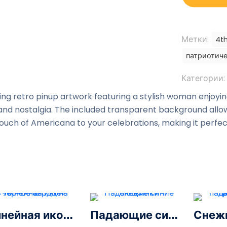
Метки:
4th
патриотич
Категории:
 retro pinup artwork featuring a stylish woman enjoying 
 and nostalgia. The included transparent background allow
ouch of Americana to your celebrations, making it perfect
Линейная икона «Черное сердце» — 2
Падающие синие снежинки