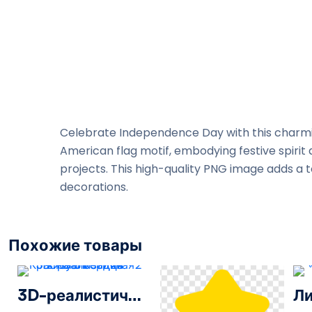
Celebrate Independence Day with this charming
American flag motif, embodying festive spirit
projects. This high-quality PNG image adds a t
decorations.
Похожие товары
3D-реалистичная визуализация Красного сердца – 2