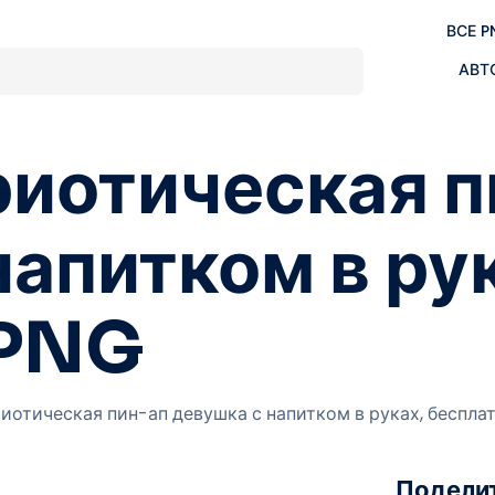
ВСЕ P
АВТ
риотическая п
напитком в ру
 PNG
иотическая пин-ап девушка с напитком в руках, беспла
Поделит