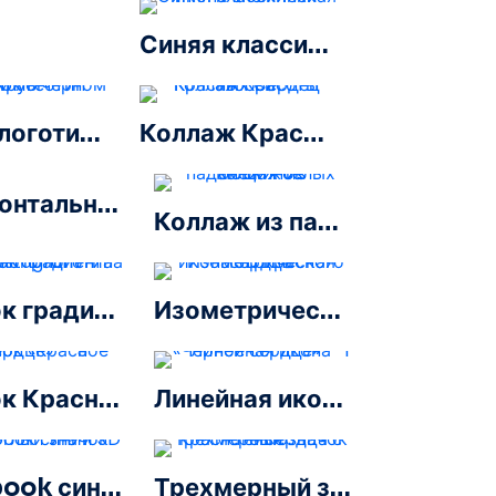
Синяя классическая икона снежинки
Белый логотип Facebook в черном круге
Коллаж Красоты Красных Сердец Любви
Горизонтальный синий логотип Facebook
Коллаж из падающих белых снежинок
Значок градиента линейного логотипа Instagram
Изометрическая икона 3D Красного сердца
Значок Красного Сердца – 3
Линейная икона «Черное сердце» — 1
Facebook синий градиент округлый значок
Трехмерный значок красного сердца с тенью