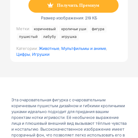
о
Получить Премиум
ч
т
а
Размер изображения: 219 КБ
Метки:
коричневый
кроличьи уши
фигура
пушистый
лабубу
игрушка
Категории:
Животные
,
Мультфильмы и аниме
,
Цифры
,
Игрушки
Эта очаровательная фигурка с очаровательным
коричневым пушистым дизайном и гибкими кроличьими
ушками идеально подходит для придания вашим
проектам нотки игривости. Её необычное выражение
лица и плюшевый внешний вид вызывают тёплые чувства
и ностальгию. Высококачественное изображение имеет
прозрачный фон, что позволяет легко использовать его в