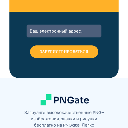
A
l
t
e
r
n
a
t
i
v
e
:
Загрузите высококачественные PNG-
изображения, значки и рисунки
бесплатно на PNGate. Легко