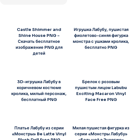
Castle Shimmer and
Игрушка Лабубу, пушистая
Shine House PNG –
фиолетово-синяя фигурка
Скачать бесплатное
монстра с ушками кролика,
изображение PNG для
бесплатно PNG
детей
3D-игрушка Лабубу в
Брелок с розовым
коричневом костюме
пушистым лицом Labubu
кролика, милый персонаж,
Exciting Macaron Vinyl
бесплатный PNG
Face Free PNG
Платье Лабубу из серии
Милая пушистая фигурка из
«Монстры» Be Latte Vinyl
серии «Монстры Лабубу»
Plush Doll Free PNG
«Большой в Энергию»