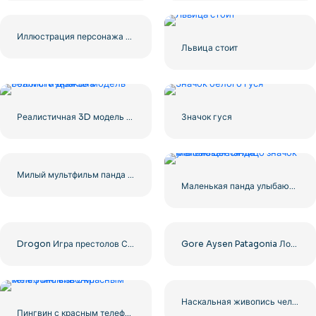
Иллюстрация персонажа Paw Patrol Rubble Бесплатно PNG
Львица стоит
Реалистичная 3D модель Золотого Дракона
Значок гуся
Милый мультфильм панда сидит
Маленькая панда улыбающееся лицо значок
Drogon Игра престолов Свирепый дракон Бесплатно PNG
Gore Aysen Patagonia Логотип Круглый Дизайн 2025 Бесплатно PNG
Наскальная живопись человека, охотящегося на мамонта Бесплатно PNG
Пингвин с красным телефоном звонит