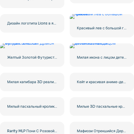
Дизайн логотипа Lions в ярко-синем цвете – бесплатный PNG
Красивый лев с большой гривой
Желтый Золотой Футуристический Дракон
Милая икона с лицом детеныша панды
Милая капибара 3D реалистичное изображение – бесплатно PNG
Кейт и красивая аниме-девушка Клипарт бесплатно PNG
Милый пасхальный кролик держит красивое яйцо бесплатно PNG
Милые 3D пасхальные кролики держат яйца в лапах, бесплатно PNG
Rarity MLP Пони С Розовой Сумкой Бесплатно PNG
Мафиози Отрекшийся Держа Белого Кролика Клипарт Бесплатно PNG