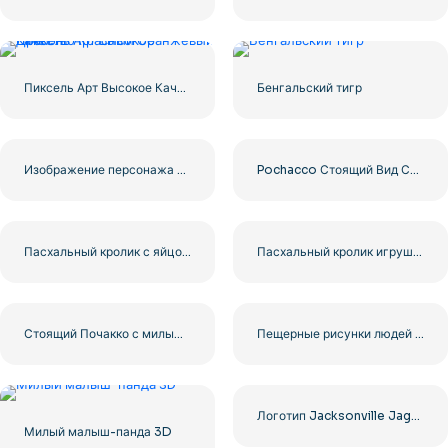
Пиксель Арт Высокое Качество Красный Оранжевый Дракон
Бенгальский тигр
Изображение персонажа Stitch Smiling and Mahing Бесплатно PNG
Pochacco Стоящий Вид Сзади Показывает Хвост – Бесплатная Загрузка PNG
Пасхальный кролик с яйцом Минималистская иллюстрация Бесплатно PNG
Пасхальный кролик игрушка реалистичный 3D рендер бесплатно PNG
Стоящий Почакко с милыми лапками вместе в синей рубашке – Бесплатная загрузка изображения PNG
Пещерные рисунки людей и животных бесплатно PNG
Логотип Jacksonville Jaguars Sports Бесплатный PNG
Милый малыш-панда 3D