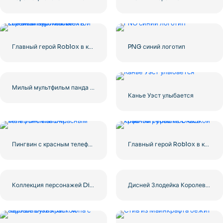
Главный герой Roblox в кожаной куртке и желтой строительной каске
PNG синий логотип
Милый мультфильм панда сидит
Канье Уэст улыбается
Пингвин с красным телефоном звонит
Главный герой Roblox в красной рубашке с чашкой кофе
Коллекция персонажей Disney Evil Witches Бесплатная загрузка PNG
Дисней Злодейка Королева Ведьм Гримхильда PNG – Скачать бесплатно