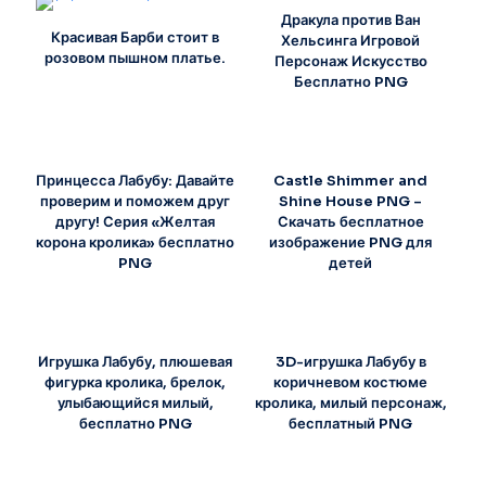
Дракула против Ван
Красивая Барби стоит в
Хельсинга Игровой
розовом пышном платье.
Персонаж Искусство
Бесплатно PNG
Принцесса Лабубу: Давайте
Castle Shimmer and
проверим и поможем друг
Shine House PNG –
другу! Серия «Желтая
Скачать бесплатное
корона кролика» бесплатно
изображение PNG для
PNG
детей
Игрушка Лабубу, плюшевая
3D-игрушка Лабубу в
фигурка кролика, брелок,
коричневом костюме
улыбающийся милый,
кролика, милый персонаж,
бесплатно PNG
бесплатный PNG