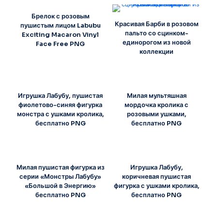
Брелок с розовым
Красивая Барби в розовом
пушистым лицом Labubu
пальто со сцинком-
Exciting Macaron Vinyl
единорогом из новой
Face Free PNG
коллекции
Игрушка Лабубу, пушистая
Милая мультяшная
фиолетово-синяя фигурка
мордочка кролика с
монстра с ушками кролика,
розовыми ушками,
бесплатно PNG
бесплатно PNG
Милая пушистая фигурка из
Игрушка Лабубу,
серии «Монстры Лабубу»
коричневая пушистая
«Большой в Энергию»
фигурка с ушками кролика,
бесплатно PNG
бесплатно PNG