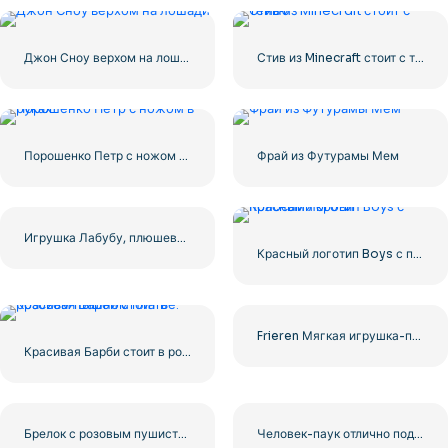
Джон Сноу верхом на лошади
Стив из Minecraft стоит с тенью
Порошенко Петр с ножом в руках
Фрай из Футурамы Мем
Игрушка Лабубу, плюшевая фигурка кролика, брелок, улыбающийся милый, бесплатно PNG
Красный логотип Boys с полосами крови
Frieren Мягкая игрушка-персонаж – Милая коллекционная вещь Бесплатно PNG
Красивая Барби стоит в розовом пышном платье.
Брелок с розовым пушистым лицом Labubu Exciting Macaron Vinyl Face Free PNG
Человек-паук отлично подходит