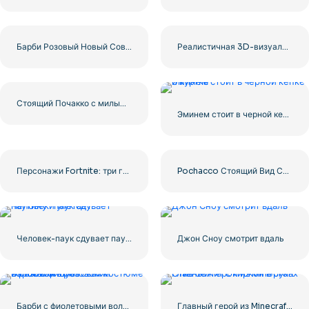
Барби Розовый Новый Современный Логотип
Реалистичная 3D-визуализация дивана Бивиса и Батхеда – Старый кожаный диван – Бесплатная загрузка в формате PNG
Стоящий Почакко с милыми лапками вместе в синей рубашке – Бесплатная загрузка изображения PNG
Эминем стоит в черной кепке и куртке
Персонажи Fortnite: три героя в одном изображении для бесплатной загрузки PNG
Pochacco Стоящий Вид Сзади Показывает Хвост – Бесплатная Загрузка PNG
Человек-паук сдувает паутину и улетает
Джон Сноу смотрит вдаль
Барби с фиолетовыми волосами в розовом костюме и розовой шубе
Главный герой из Minecraft Стив бежит с киркой в руках