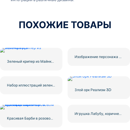
ПОХОЖИЕ ТОВАРЫ
Изображение персонажа Fortnite крупным планом бесплатно PNG Скачать бесплатно
Зеленый крипер из Майнкрафта
Набор иллюстраций зеленого воина-орка
Злой орк Реализм 3D
Игрушка Лабубу, коричневая пушистая фигурка с ушками кролика, бесплатно PNG
Красивая Барби в розовом пальто со сцинком-единорогом из новой коллекции