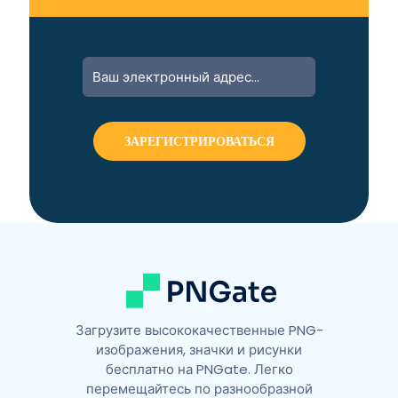
A
l
t
e
r
n
a
t
i
v
e
:
Загрузите высококачественные PNG-
изображения, значки и рисунки
бесплатно на PNGate. Легко
перемещайтесь по разнообразной