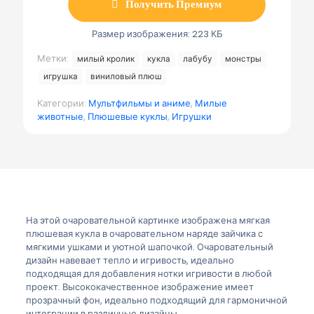
Получить Премиум
ч
т
а
Размер изображения: 223 КБ
Метки:
милый кролик
кукла
лабубу
монстры
игрушка
виниловый плюш
Категории:
Мультфильмы и аниме
,
Милые
животные
,
Плюшевые куклы
,
Игрушки
На этой очаровательной картинке изображена мягкая
плюшевая кукла в очаровательном наряде зайчика с
мягкими ушками и уютной шапочкой. Очаровательный
дизайн навевает тепло и игривость, идеально
подходящая для добавления нотки игривости в любой
проект. Высококачественное изображение имеет
прозрачный фон, идеально подходящий для гармоничной
интеграции в различные дизайны.