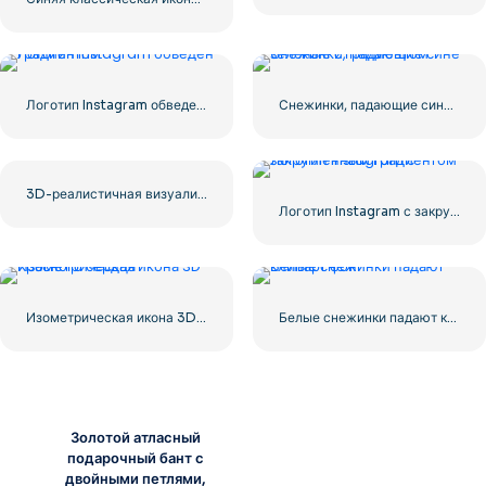
Логотип Instagram обведен градиентом
Снежинки, падающие сине-зеленые с градиентом
3D-реалистичная визуализация красного сердца — 1
Логотип Instagram с закругленным градиентом
Изометрическая икона 3D Красного сердца
Белые снежинки падают клипарт фон
Золотой атласный
подарочный бант с
двойными петлями,