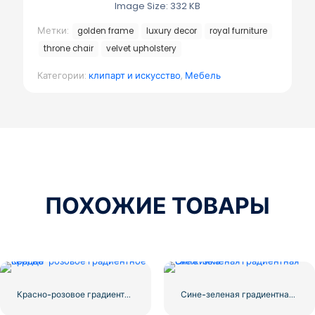
Image Size: 332 KB
Метки:
golden frame
luxury decor
royal furniture
throne chair
velvet upholstery
Категории:
клипарт и искусство
,
Мебель
ПОХОЖИЕ ТОВАРЫ
Красно-розовое градиентное сердце
Сине-зеленая градиентная снежинка