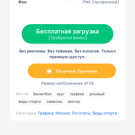
с
с
с
с
с
Фон
PNG (прозрачный)
я
я
я
я
я
н
н
н
н
н
а
а
а
а
а
Х
Ф
П
Э
Т
(
е
и
л
е
Т
й
н
е
л
Бесплатная загрузка
в
с
т
к
е
и
б
е
т
г
(Требуется взнос)
т
у
р
р
р
т
к
е
о
а
е
с
н
м
Без рекламы. Без таймера. Без взносов. Только
р
т
н
м
)
а
а
премиум-доступ.
я
п
о
Получить Премиум
ч
т
а
Размер изображения: 61 КБ
Метки:
баскетбол
круг
графика
розовый
виды спорта
символы
вектор
Категории:
Графика
,
Иконки
,
Логотипы
,
Виды спорта