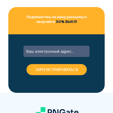
Подпишитесь на нашу рассылку и
получайте
30% ВЫКЛ!
A
l
t
e
r
n
a
t
i
v
e
: