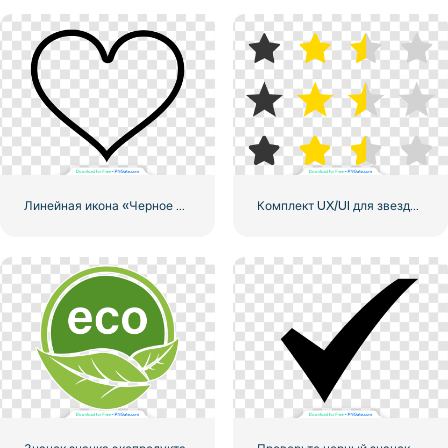
Линейная икона «Черное сердце» — 1
Комплект UX/UI для звездного рейтинга