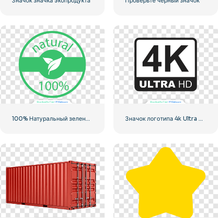
Значок значка экопродукта
Проверьте черный значок
100% Натуральный зеленый значок в кружке
Значок логотипа 4k Ultra HD черный монохромный