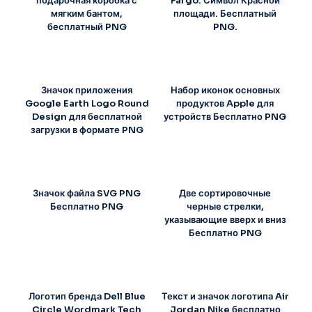
подарочная коробка с
Fargo. Символ Красной
мягким бантом,
площади. Бесплатный
бесплатный PNG
PNG.
Значок приложения
Набор иконок основных
Google Earth Logo Round
продуктов Apple для
Design для бесплатной
устройств Бесплатно PNG
загрузки в формате PNG
Значок файла SVG PNG
Две сортировочные
Бесплатно PNG
черные стрелки,
указывающие вверх и вниз
Бесплатно PNG
Логотип бренда Dell Blue
Текст и значок логотипа Air
Circle Wordmark Tech
Jordan Nike бесплатно