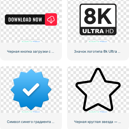
Черная кнопка загрузки с красным значком знака
Значок логотипа 8k Ultra HD черный монохромный
Символ синего градиента Instagram
Черная круглая звезда — линейная иконка