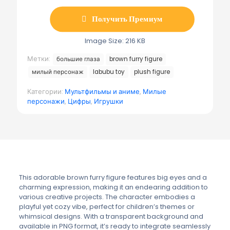
я
п
о
Получить Премиум
ч
т
а
Image Size: 216 KB
Метки:
большие глаза
brown furry figure
милый персонаж
labubu toy
plush figure
Категории:
Мультфильмы и аниме
,
Милые
персонажи
,
Цифры
,
Игрушки
This adorable brown furry figure features big eyes and a
charming expression, making it an endearing addition to
various creative projects. The character embodies a
playful yet cozy vibe, perfect for children’s themes or
whimsical designs. With a transparent background and
available in PNG format, it’s ready to integrate seamlessly