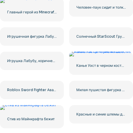
Человек-паук сидит и толкает паутину бесплатно PNG
Главный герой из Minecraft Стив бежит с киркой в руках
Игрушечная фигурка Лабубу «Прыгай за радость» с ушками кролика (бесплатно в формате PNG)
Солнечный StarScout Грустный Мем – Мой Маленький Пони Бесплатно PNG
Игрушка Лабубу, коричневая пушистая фигурка с ушками кролика, бесплатно PNG
Канье Уэст в черном костюме и золотой цепочке на шее.
Roblox Sword Fighter Аватар Викинг с мечом Бесплатно PNG
Милая пушистая фигурка из серии «Монстры Лабубу» «Большой в Энергию» бесплатно PNG
Красные и синие шлемы для крикета с металлическими защитными щитками Бесплатно PNG
Стив из Майнкрафта бежит