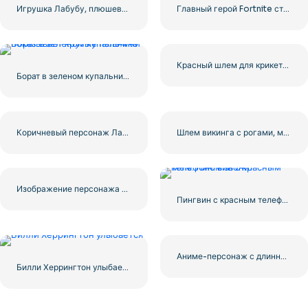
Игрушка Лабубу, плюшевая фигурка кролика, брелок, улыбающийся милый, бесплатно PNG
Главный герой Fortnite стоит в двух позах — бесплатная загрузка PNG
Красный шлем для крикета с металлическим защитным экраном Бесплатно PNG
Борат в зеленом купальнике выглядит круто
Коричневый персонаж Лабубу в костюме кролика в милом мультяшном стиле, бесплатно PNG
Шлем викинга с рогами, мультяшная иллюстрация, бесплатный PNG
Изображение персонажа Cqb Halo в высоком качестве бесплатно PNG
Пингвин с красным телефоном звонит
Аниме-персонаж с длинными волосами и карими глазами, бесплатный PNG
Билли Херрингтон улыбается