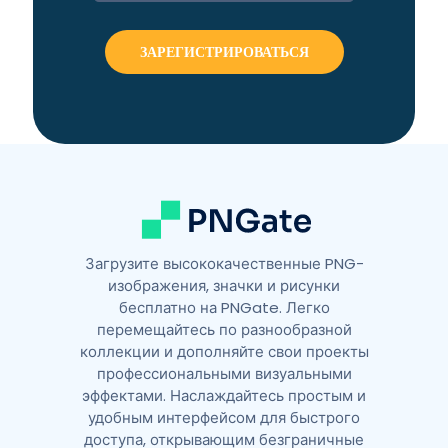
t
e
r
n
a
t
i
v
e
:
Загрузите высококачественные PNG-
изображения, значки и рисунки
бесплатно на PNGate. Легко
перемещайтесь по разнообразной
коллекции и дополняйте свои проекты
профессиональными визуальными
эффектами. Наслаждайтесь простым и
удобным интерфейсом для быстрого
доступа, открывающим безграничные