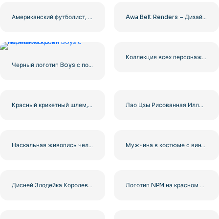
Американский футболист, бегущий силуэт бесплатно PNG
Awa Belt Renders – Дизайн чемпионата мира в тяжелом весе для бесплатной загрузки PNG
Коллекция всех персонажей Super Mario бесплатно PNG
Черный логотип Boys с полосами крови
Красный крикетный шлем, вид спереди, с серебряным защитным щитком, бесплатно PNG
Лао Цзы Рисованная Иллюстрация Бесплатно PNG
Наскальная живопись человека, охотящегося на мамонта Бесплатно PNG
Мужчина в костюме с винтажным телевизором в качестве головы PNG Бесплатно PNG
Дисней Злодейка Королева Ведьм Гримхильда PNG – Скачать бесплатно
Логотип NPM на красном и зеленом фоне Бесплатный PNG