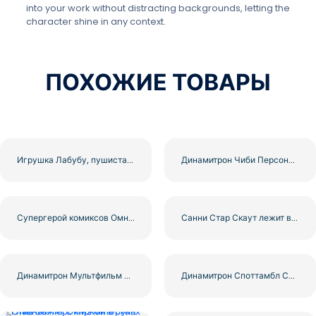
into your work without distracting backgrounds, letting the
character shine in any context.
ПОХОЖИЕ ТОВАРЫ
Игрушка Лабубу, пушистая фиолетово-синяя фигурка монстра с ушками кролика, бесплатно PNG
Динамитрон Чиби Персонаж с Мечом Бесплатно PNG
Супергерой комиксов Омниман, летящий с красным плащом, бесплатно PNG
Санни Стар Скаут лежит в грустной позе Бесплатно PNG
Динамитрон Мультфильм Ниндзя Воин с Мечами Бесплатно PNG
Динамитрон Споттамбл Синий Светящийся Мультяшный Ниндзя Персонаж Бесплатный PNG