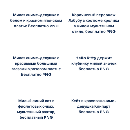
Милая аниме-девушка в
Коричневый персонаж
белом и красном японском
Лабубу в костюме кролика
платье Бесплатно PNG
в милом мультяшном
стиле, бесплатно PNG
Милая аниме-девушка с
Hello Kitty держит
красивыми большими
клубнику милый значок
глазами в розовом платье
бесплатно PNG
Бесплатно PNG
Милый синий кот в
Кейт и красивая аниме-
фиолетовых очках,
девушка Клипарт
мультяшный аватар,
бесплатно PNG
бесплатный PNG