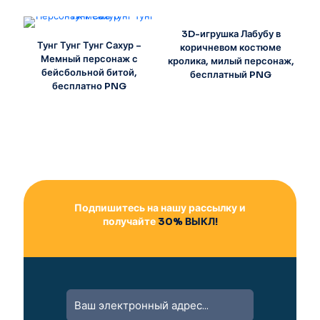
3D-игрушка Лабубу в
Тунг Тунг Тунг Сахур –
коричневом костюме
Мемный персонаж с
кролика, милый персонаж,
бейсбольной битой,
бесплатный PNG
бесплатно PNG
Подпишитесь на нашу рассылку и
получайте
30% ВЫКЛ!
A
l