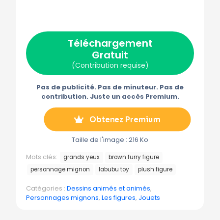
r
r
r
r
r
X
F
P
E
T
(
a
i
-
é
T
c
n
m
l
w
e
t
a
é
Téléchargement
i
b
e
i
g
t
o
r
l
r
Gratuit
t
o
e
a
e
k
s
m
(Contribution requise)
r
t
m
)
e
Pas de publicité. Pas de minuteur. Pas de
contribution. Juste un accès Premium.
Obtenez Premium
Taille de l'image : 216 Ko
Mots clés:
grands yeux
brown furry figure
personnage mignon
labubu toy
plush figure
Catégories :
Dessins animés et animés
,
Personnages mignons
,
Les figures
,
Jouets