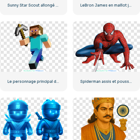
Sunny Star Scout allongé dans une pose triste PNG gratuit
LeBron James en maillot jaune tenant le ballon pointé vers le haut PNG gratuit
Le personnage principal de Minecraft Steve court avec une pioche à la main
Spiderman assis et poussant sa toile PNG gratuit