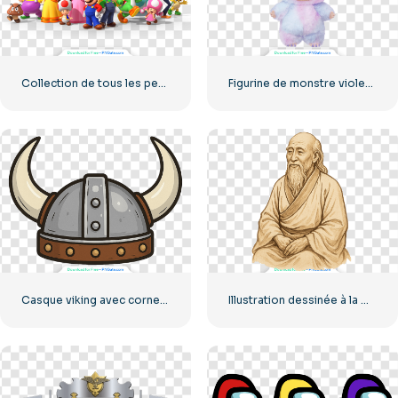
Collection de tous les personnages de Super Mario au format PNG gratuit
Figurine de monstre violet et bleu pelucheux Labubu Toy avec oreilles de lapin (PNG gratuit)
Casque viking avec cornes, illustration de dessin animé, PNG gratuit
Illustration dessinée à la main de Lao Tseu (PNG gratuit)