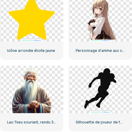
Icône arrondie étoile jaune
Personnage d'anime aux cheveux longs et aux yeux marrons (PNG gratuit)
Lao Tseu souriant, rendu 3D réaliste, PNG gratuit
Silhouette de joueur de football américain sprintant PNG gratuit