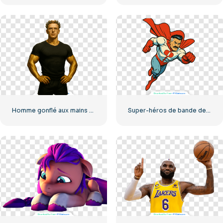
Homme gonflé aux mains d'or et à la couronne de laurier (PNG gratuit)
Super-héros de bande dessinée Omniman volant avec une cape rouge PNG gratuit