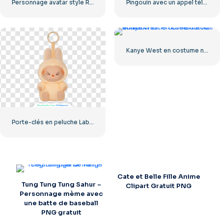
Personnage avatar style Roblox (PNG gratuit)
Pingouin avec un appel téléphonique rouge
Kanye West en costume noir et une chaîne dorée autour du cou
Porte-clés en peluche Labubu Toy, figurine de lapin souriante et mignonne, PNG gratuit
Cate et Belle Fille Anime
Tung Tung Tung Sahur –
Clipart Gratuit PNG
Personnage mème avec
une batte de baseball
PNG gratuit