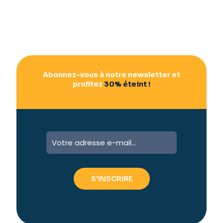
Abonnez-vous à notre newsletter et
profitez
30% éteint !
A
l
t
e
r
n
a
t
i
v