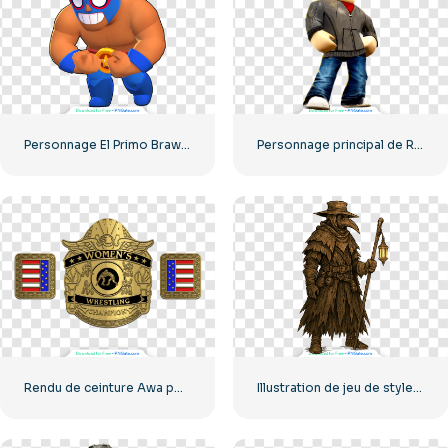
Personnage El Primo Brawl Stars : catcheur masqué bleu (PNG gratuit)
Personnage principal de Roblox portant une veste en cuir et un casque de chantier jaune
Rendu de ceinture Awa pour la lutte féminine – Téléchargement PNG gratuit
Illustration de jeu de style gothique médiéval de personnage de docteur de la peste PNG gratuit