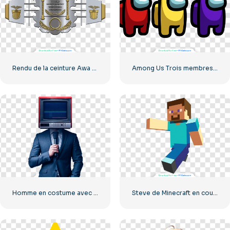
Rendu de la ceinture Awa – Championnat du monde des poids lourds : téléchargement gratuit au format PNG
Among Us Trois membres d'équipage Rouge Jaune Violet Figurines complètes PNG gratuites
Homme en costume avec une télévision vintage en guise de tête PNG gratuit
Steve de Minecraft en cours d'exécution