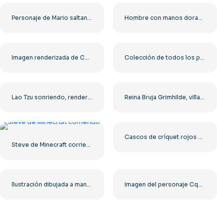
Personaje de Mario saltando en pose de acción PNG gratis
Hombre con manos doradas y corona de laurel (PNG)
Imagen renderizada de Cody Rhodes de una superestrella de la lucha libre, descarga PNG gratuita
Colección de todos los personajes de Super Mario PNG gratis
Lao Tzu sonriendo, render 3D realista, PNG gratuito
Reina Bruja Grimhilde, villana de Disney, PNG – Descarga gratuita
Cascos de críquet rojos y azules con protectores faciales de metal (PNG) gratis
Steve de Minecraft corriendo
Ilustración dibujada a mano de Lao Tzu (PNG) gratis
Imagen del personaje Cqb Halo en formato PNG de alta calidad gratis