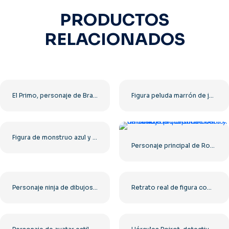
PRODUCTOS
RELACIONADOS
El Primo, personaje de Brawl Stars, luchador enmascarado azul, PNG gratis
Figura peluda marrón de juguete Labubu con orejas de conejo PNG gratis
Figura de monstruo azul y morado esponjoso Labubu Toy con orejas de conejo PNG gratis
Personaje principal de Roblox con una chaqueta de cuero y un casco de construcción amarillo.
Personaje ninja de dibujos animados azul brillante Dynamitron Stumble PNG gratis
Retrato real de figura completa de Ashoka el Grande, PNG gratis