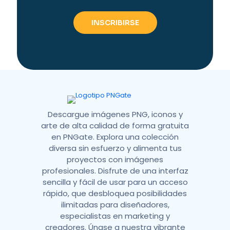
e
r
n
a
t
i
v
e
:
Descargue imágenes PNG, iconos y
arte de alta calidad de forma gratuita
en PNGate. Explora una colección
diversa sin esfuerzo y alimenta tus
proyectos con imágenes
profesionales. Disfrute de una interfaz
sencilla y fácil de usar para un acceso
rápido, que desbloquea posibilidades
ilimitadas para diseñadores,
especialistas en marketing y
creadores. Únase a nuestra vibrante