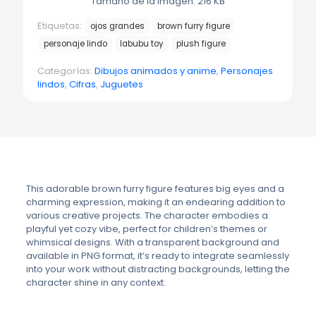
Tamaño de la imagen: 216 KB
Etiquetas:
ojos grandes
brown furry figure
personaje lindo
labubu toy
plush figure
Categorías:
Dibujos animados y anime
,
Personajes
lindos
,
Cifras
,
Juguetes
This adorable brown furry figure features big eyes and a
charming expression, making it an endearing addition to
various creative projects. The character embodies a
playful yet cozy vibe, perfect for children’s themes or
whimsical designs. With a transparent background and
available in PNG format, it’s ready to integrate seamlessly
into your work without distracting backgrounds, letting the
character shine in any context.