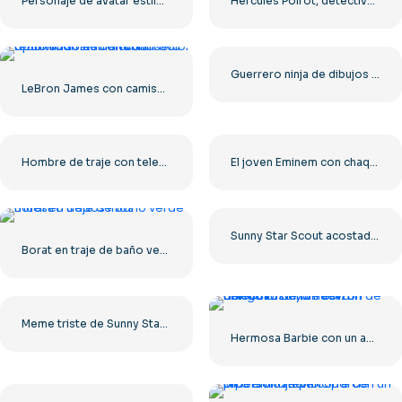
Personaje de avatar estilo Roblox PNG gratis
Hércules Poirot, detective estricto, imagen PNG gratuita
Guerrero ninja de dibujos animados Dynamitron con espadas PNG gratis
LeBron James con camiseta amarilla sosteniendo un balón apuntando hacia arriba PNG gratis
Hombre de traje con televisor vintage como cabeza PNG gratis
El joven Eminem con chaqueta de cuero protagoniza un vídeo
Sunny Star Scout acostado en una pose triste PNG gratis
Borat en traje de baño verde se muestra genial
Meme triste de Sunny StarScout – Mi Pequeño Pony PNG gratis
Hermosa Barbie con un abrigo rosa y un eslizón de unicornio de la nueva colección