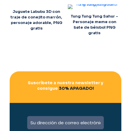
Juguete Labubu 3D con
Tung Tung Tung Sahur –
traje de conejito marrón,
Personaje meme con
personaje adorable, PNG
bate de béisbol PNG
gratis
gratis
Suscríbete a nuestra newsletter y
consigue
30% APAGADO!
A
l
t