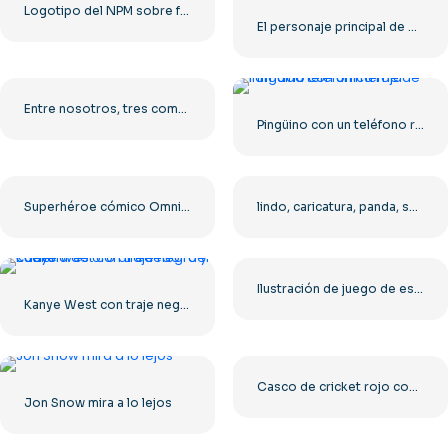
Logotipo del NPM sobre fondo rojo y verde PNG gratis
El personaje principal de Minecraft Steve corre con un pico en la mano.
Entre nosotros, tres compañeros de tripulación, figuras completas en rojo, amarillo y morado, PNG gratis
Pingüino con un teléfono rojo llamando
Superhéroe cómico Omniman volando con capa roja PNG gratis
lindo, caricatura, panda, sentado
Ilustración de juego de estilo gótico medieval de personaje de Doctor de la Peste PNG gratis
Kanye West con traje negro y cadena de oro alrededor del cuello
Casco de cricket rojo con protector facial de metal PNG gratis
Jon Snow mira a lo lejos