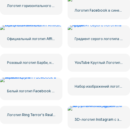
Логотип горизонтального градиента Instagram
Логотип Facebook в синем кружке
Официальный логотип Affiliate World Conferences
Градиент серого логотипа Apple
Розовый логотип Барби, нарисованный вручную краской
YouTube Круглый Логотип Значок Красный Play Бесплатно PNG Скачать
Набор изображений логотипов и иконок YouTube – бесплатная загрузка PNG
Белый логотип Facebook в черном круге
Логотип Ring Terror's Realm Black Square – Бесплатная загрузка PNG
3D-логотип Instagram с закругленным градиентом