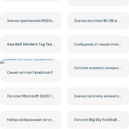
Значок приложения McDonald's Red Rounded Square Logo 2025 – Скачать бесплатно PNG
Значок логотипа 8k Ultra HD черный монохромный
Awa Belt Renders Tag Team PNG – Бесплатная загрузка PNG для ваших проектов
Сообщение от наших спонсоров Черный скругленный квадратный значок логотипа – Бесплатная загрузка PNG
Логотип игрового контроллера Blue Gaming Controller Face – Загрузите бесплатное изображение PNG
Синий логотип Facebook F
Логотип Microsoft 2025 Горизонтальный – Бесплатная загрузка PNG
Значок логотипа зеленого дерева
Набор изображений логотипов и иконок YouTube – Бесплатная загрузка PNG
Логотип Big Sky Football с ярким дизайном для вашей коллекции Бесплатная загрузка PNG