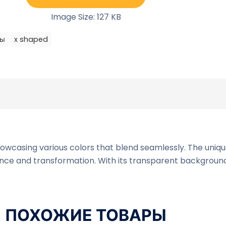
Image Size: 127 KB
лы
x shaped
showcasing various colors that blend seamlessly. The uni
nce and transformation. With its transparent background 
ПОХОЖИЕ ТОВАРЫ