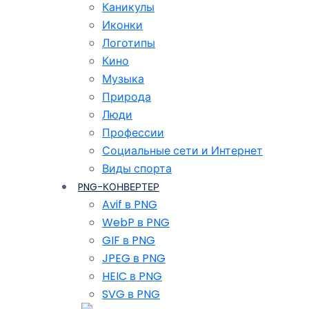
Каникулы
Иконки
Логотипы
Кино
Музыка
Природа
Люди
Профессии
Социальные сети и Интернет
Виды спорта
PNG-КОНВЕРТЕР
Avif в PNG
WebP в PNG
GIF в PNG
JPEG в PNG
HEIC в PNG
SVG в PNG