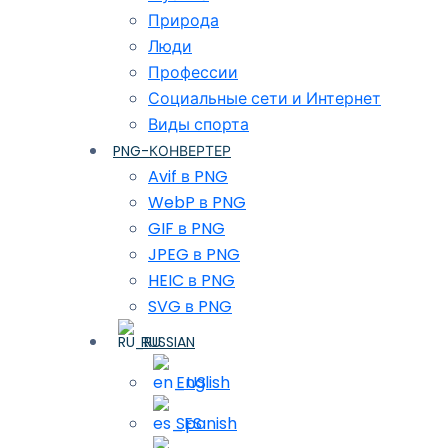
Природа
Люди
Профессии
Социальные сети и Интернет
Виды спорта
PNG-КОНВЕРТЕР
Avif в PNG
WebP в PNG
GIF в PNG
JPEG в PNG
HEIC в PNG
SVG в PNG
RUSSIAN
English
Spanish