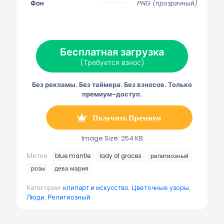
с
с
с
с
с
Фон
PNG (прозрачный)
я
я
я
я
я
н
н
н
н
н
а
а
а
а
а
Х
Ф
П
Э
Т
(
е
и
л
е
Т
й
н
е
л
Бесплатная загрузка
в
с
т
к
е
и
б
е
т
г
(Требуется взнос)
т
у
р
р
р
т
к
е
о
а
е
с
н
м
Без рекламы. Без таймера. Без взносов. Только
р
т
н
м
)
а
а
премиум-доступ.
я
п
о
Получить Премиум
ч
т
а
Image Size: 254 KB
Метки:
blue mantle
lady of graces
религиозный
розы
дева мария
Категории:
клипарт и искусство
,
Цветочные узоры
,
Люди
,
Религиозный