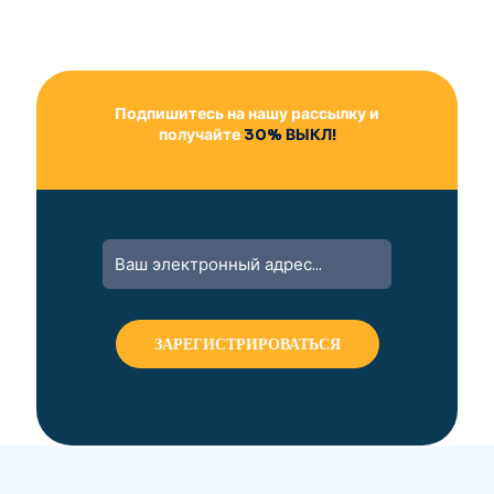
Подпишитесь на нашу рассылку и
получайте
30% ВЫКЛ!
A
l
t
e
r
n
a
t
i
v
e
: